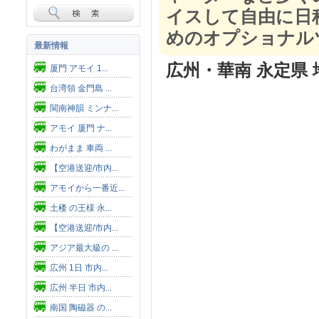
イスして自由に日
めのオプショナル
最新情報
広州・華南 永定県 
厦門 アモイ 1...
台湾領 金門島 ...
閩南神韻 ミンナ...
アモイ 厦門 ナ...
わがまま 車両 ...
【空港送迎/市内...
アモイから一番近...
土楼 の王様 永...
【空港送迎/市内...
アジア最大級の ...
広州 1日 市内...
広州 半日 市内...
南国 陶磁器 の...