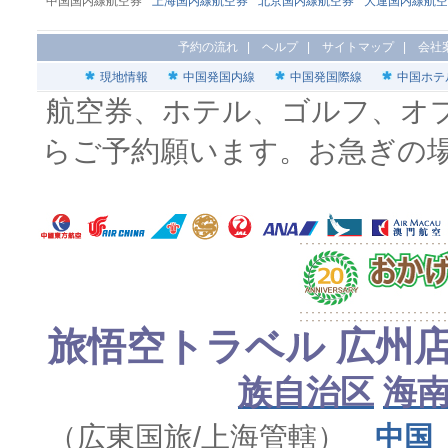
中国国内線航空券
上海国内線航空券
北京国内線航空券
大連国内線航空
予約の流れ
|
ヘルプ
|
サイトマップ
|
会社
現地情報
中国発国内線
中国発国際線
中国ホテ
航空券、ホテル、ゴルフ、オ
らご予約願います。お急ぎの
旅悟空トラベル 広州
族自治区
海
（広東国旅/上海管轄）
中国