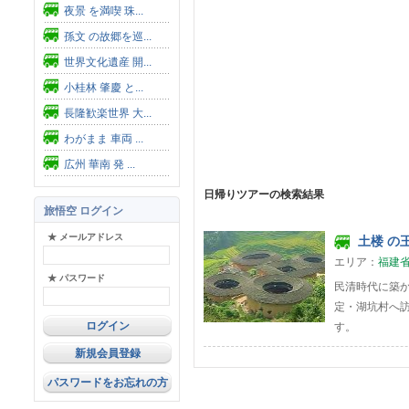
夜景 を満喫 珠...
孫文 の故郷を巡...
世界文化遺産 開...
小桂林 肇慶 と...
長隆歓楽世界 大...
わがまま 車両 ...
広州 華南 発 ...
日帰りツアーの検索結果
旅悟空 ログイン
★ メールアドレス
土楼 の王
エリア：
福建
★ パスワード
民清時代に築
定・湖坑村へ
す。
新規会員登録
パスワードをお忘れの方