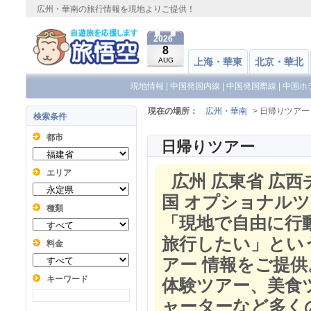
広州・華南の旅行情報を現地よりご提供！
2026
8
AUG
上海・華東
北京・華北
現地情報
|
中国発国内線
|
中国発国際線
|
中国ホ
現在の場所：
広州・華南
> 日帰りツアー
検索条件
都市
日帰りツアー
エリア
広州 広東省 広西
国 オプショナルツ
種類
「現地で自由に行
旅行したい」とい
料金
アー 情報をご提
キーワード
体験ツアー、美食
ャーターなど多く