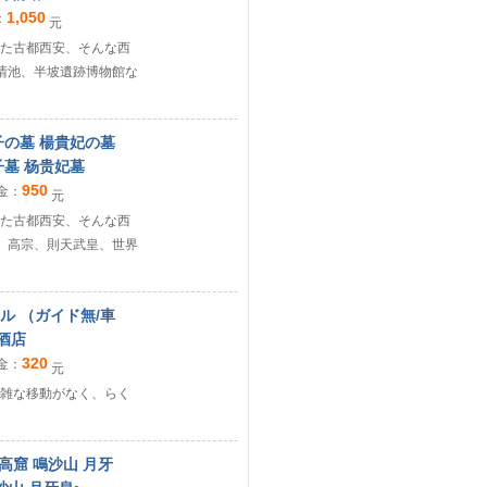
1,050
：
元
た古都西安、そんな西
清池、半坡遺跡博物館な
子の墓 楊貴妃の墓
子墓 杨贵妃墓
950
金：
元
た古都西安、そんな西
。高宗、則天武皇、世界
テル （ガイド無/車
 酒店
320
金：
元
煩雑な移動がなく、らく
高窟 鳴沙山 月牙