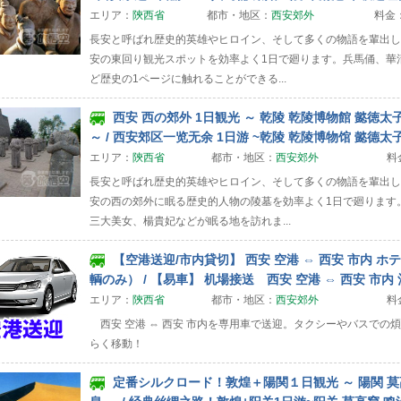
エリア：
陝西省
都市・地区：
西安郊外
料金
長安と呼ばれ歴史的英雄やヒロイン、そして多くの物語を輩出し
安の東回り観光スポットを効率よく1日で廻ります。兵馬俑、華
ど歴史の1ページに触れることができる...
西安 西の郊外 1日観光 ～ 乾陵 乾陵博物館 懿徳太
～ / 西安郊区一览无余 1日游 ~乾陵 乾陵博物馆 懿德太
エリア：
陝西省
都市・地区：
西安郊外
料
長安と呼ばれ歴史的英雄やヒロイン、そして多くの物語を輩出し
安の西の郊外に眠る歴史的人物の陵墓を効率よく1日で廻ります
三大美女、楊貴妃などが眠る地を訪れま...
【空港送迎/市内貸切】 西安 空港 ⇔ 西安 市内 ホ
輌のみ） / 【易車】 机場接送 西安 空港 ⇔ 西安 市内
エリア：
陝西省
都市・地区：
西安郊外
料
西安 空港 ⇔ 西安 市内を専用車で送迎。タクシーやバスでの
らく移動！
定番シルクロード！敦煌＋陽関１日観光 ～ 陽関 莫