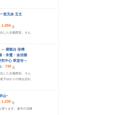
、一览无余 五丈
1,050
：
元
出した古都西安、そん
 ～ 楼観台 珍稀
熊猫・朱鹭・金丝猴
研究中心 草堂寺～
730
金：
元
出した古都西安、そん
老子ゆかりの地を訪れ
华山~
1,230
：
元
山を登ります。途中の北峰