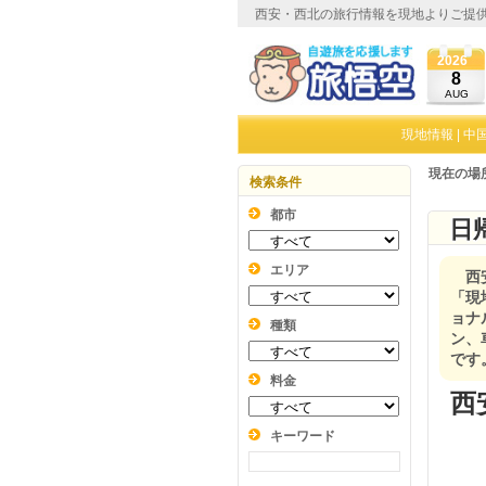
西安・西北の旅行情報を現地よりご提
2026
8
AUG
現地情報
|
中
現在の場
検索条件
都市
日
エリア
西
「現
ョナ
種類
ン、
です
料金
西
キーワード