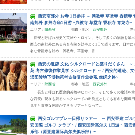
西安南郊外 お寺 1日参拝 ～ 興教寺 草堂寺 香積寺 青
南郊外 参拜寺庙1日游 ~兴教寺 草堂寺 香积寺 青龙寺~
エリア：
陝西省
都市・地区：
西安郊外
料
長安と呼ばれ歴史的英雄やヒロイン、そして多くの物語を輩出
西安の南郊外にある有名寺院を効率よく1日で廻ります。日本に
名な青龍寺を始め、興教寺、草堂寺、香...
西安の遺跡 文化 シルクロードと盛りだくさん ～
苑 考古修復作業見学 シルクロード ～ / 西安的遗迹、
汉阳陵地下博物苑考古修复作业参观 丝绸之路~
エリア：
陝西省
都市・地区：
西安郊外
料
長安と呼ばれ歴史的英雄やヒロイン、そして多くの物語を輩
な西安に現在も残るシルクロードの出発点としても有名な開遠門
見学と貴重な体験ができるツアーとなって...
西安ゴルフプレー日帰りツアー ～ 西安亜建 ゴルフ
安国際 ゴルフ クラブ ~ / 西安国际高尔夫 1日游 ~ 
乐部（原亚建国际高尔夫俱乐部）~