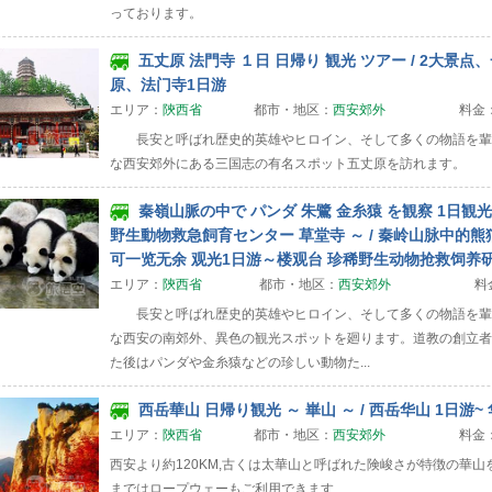
っております。
五丈原 法門寺 １日 日帰り 観光 ツアー / 2大景点
原、法门寺1日游
エリア：
陝西省
都市・地区：
西安郊外
料金
長安と呼ばれ歴史的英雄やヒロイン、そして多くの物語を輩
な西安郊外にある三国志の有名スポット五丈原を訪れます。
秦嶺山脈の中で パンダ 朱鷺 金糸猿 を観察 1日観光
野生動物救急飼育センター 草堂寺 ～ / 秦岭山脉中的
可一览无余 观光1日游～楼观台 珍稀野生动物抢救饲养
エリア：
陝西省
都市・地区：
西安郊外
料
長安と呼ばれ歴史的英雄やヒロイン、そして多くの物語を輩
な西安の南郊外、異色の観光スポットを廻ります。道教の創立者
た後はパンダや金糸猿などの珍しい動物た...
西岳華山 日帰り観光 ～ 崋山 ～ / 西岳华山 1日游~ 
エリア：
陝西省
都市・地区：
西安郊外
料金
西安より約120KM,古くは太華山と呼ばれた険峻さが特徴の華
まではロープウェーもご利用できます