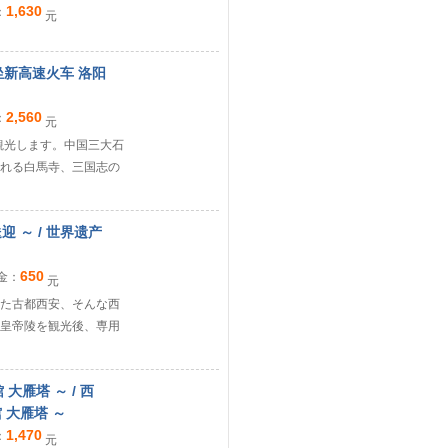
1,630
：
元
坐新高速火车 洛阳
2,560
：
元
観光します。中国三大石
れる白馬寺、三国志の
 ～ / 世界遗产
650
金：
元
た古都西安、そんな西
皇帝陵を観光後、専用
大雁塔 ～ / 西
 大雁塔 ～
1,470
：
元