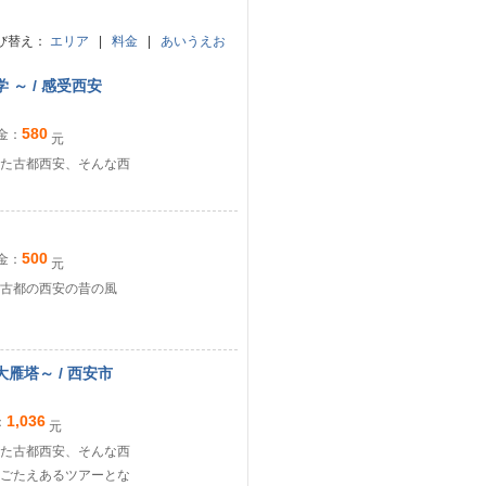
び替え：
エリア
|
料金
|
あいうえお
～ / 感受西安
580
金：
元
た古都西安、そんな西
500
金：
元
古都の西安の昔の風
大雁塔～ / 西安市
1,036
：
元
た古都西安、そんな西
ごたえあるツアーとな