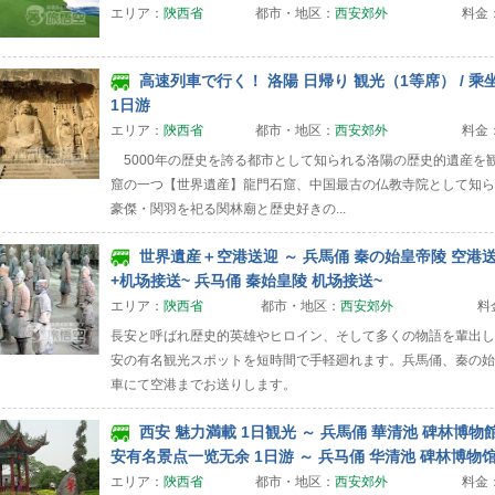
エリア：
陝西省
都市・地区：
西安郊外
料金
高速列車で行く！ 洛陽 日帰り 観光（1等席） / 乘
1日游
エリア：
陝西省
都市・地区：
西安郊外
料金
5000年の歴史を誇る都市として知られる洛陽の歴史的遺産を
窟の一つ【世界遺産】龍門石窟、中国最古の仏教寺院として知ら
豪傑・関羽を祀る関林廟と歴史好きの...
世界遺産＋空港送迎 ～ 兵馬俑 秦の始皇帝陵 空港送迎
+机场接送~ 兵马俑 秦始皇陵 机场接送~
エリア：
陝西省
都市・地区：
西安郊外
料
長安と呼ばれ歴史的英雄やヒロイン、そして多くの物語を輩出し
安の有名観光スポットを短時間で手軽廻れます。兵馬俑、秦の始
車にて空港までお送りします。
西安 魅力満載 1日観光 ～ 兵馬俑 華清池 碑林博物館 
安有名景点一览无余 1日游 ～ 兵马俑 华清池 碑林博物馆
エリア：
陝西省
都市・地区：
西安郊外
料金