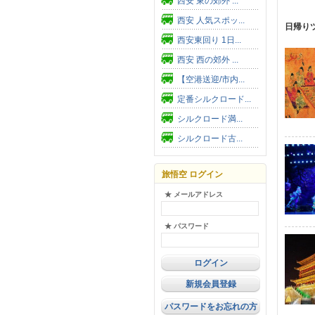
西安 東の郊外 ...
西安 人気スポッ...
日帰り
西安東回り 1日...
西安 西の郊外 ...
【空港送迎/市内...
定番シルクロード...
シルクロード満...
シルクロード古...
旅悟空 ログイン
★ メールアドレス
★ パスワード
新規会員登録
パスワードをお忘れの方