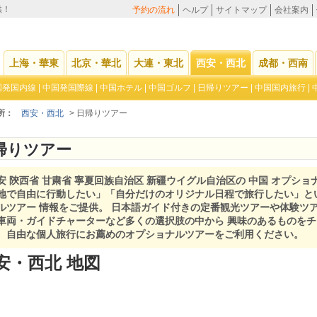
供！
予約の流れ
ヘルプ
サイトマップ
会社案内
上海・華東
北京・華北
大連・東北
西安・西北
成都・西南
国発国内線
|
中国発国際線
|
中国ホテル
|
中国ゴルフ
|
日帰りツアー
|
中国国内旅行
|
所：
西安・西北
> 日帰りツアー
帰りツアー
安 陝西省 甘粛省 寧夏回族自治区 新疆ウイグル自治区の 中国 オプショ
地で自由に行動したい」「自分だけのオリジナル日程で旅行したい」と
ルツアー 情報をご提供。 日本語ガイド付きの定番観光ツアーや体験ツ
車両・ガイドチャーターなど多くの選択肢の中から 興味のあるものを
。自由な個人旅行にお薦めのオプショナルツアーをご利用ください。
安・西北 地図