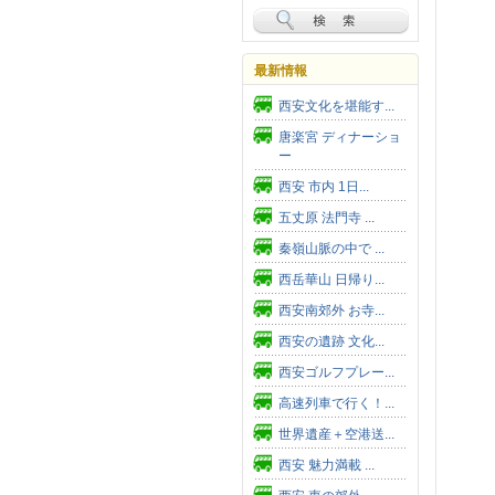
最新情報
西安文化を堪能す...
唐楽宮 ディナーショ
ー
西安 市内 1日...
五丈原 法門寺 ...
秦嶺山脈の中で ...
西岳華山 日帰り...
西安南郊外 お寺...
西安の遺跡 文化...
西安ゴルフプレー...
高速列車で行く！...
世界遺産＋空港送...
西安 魅力満載 ...