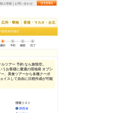
個人情報
お問い合わせ
広州・華南
香港・マカオ・台北
中国発海外旅行
ナルツアー 予約 なら旅悟空。
いうお客様に最適の現地発 オプシ
アー、美食ツアーから各種クーポ
チョイスして自由に日程作成が可能
情報リスト
❶
陝西省