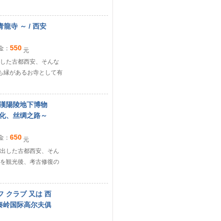
龍寺 ～ / 西安
550
金：
元
した古都西安、そんな
も縁があるお寺として有
 漢陽陵地下博物
文化、丝绸之路～
650
金：
元
出した古都西安、そん
を観光後、考古修復の
 クラブ 又は 西
西安秦岭国际高尔夫俱