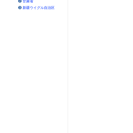
❷
甘粛省
❸
新疆ウイグル自治区