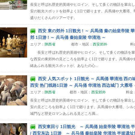
長安と呼ばれ歴史的英雄やヒロイン、そして多くの物語を輩出し
安の観光スポットを効率よく1日で廻ります。兵馬俑や大雁塔、
盛りだくさんのツアーです。
西安 東の郊外 1日観光 ! ～ 兵馬俑 秦の始皇帝陵 華清
郊 1日游 ! ～ 兵马俑 秦始皇陵 华清池 ～
エリア：
陝西省
都市・地区：
西安郊外
料
長安と呼ばれ歴史的英雄やヒロイン、そして多くの物語を輩
な西安の東郊外の見どころを効率よく1日で廻ります。兵馬俑や
緒あふれる観光スポットが、あなたの心...
西安 人気スポット 1日観光 ～ 兵馬俑 華清池 西の城
西安 热门线路1日游 ～ 兵马俑 华清池 西边城门 大雁塔 
エリア：
陝西省
都市・地区：
西安郊外
料金
長安と呼ばれ歴史的英雄やヒロイン、そして多くの物語を輩出し
安の見どころを効率よく1日で廻ります。兵馬俑や大雁塔、シル
城門など歴史ロマンあふれる見どころ満...
西安東回り 1日観光 ～ 兵馬俑 始皇帝陵 華清池 
/ 西安东边 1日游 ～ 兵马俑 秦始皇陵 华清池 半坡遗址