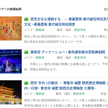
ツアーの検索結果
並
西安文化を堪能する ～ 唐墓壁画 唐代秘宝特別見学 
文化 ~唐墓壁画 唐代秘宝特别观赏
エリア：
陝西省
都市・地区：
西安市内
料
長安と呼ばれ歴史的英雄やヒロイン、そして多くの物語を輩出し
安の有名文化財を特別見学できるツアーです。
唐楽宮 ディナーショー / 唐风唐韵唐乐宫歌舞剧院
エリア：
陝西省
都市・地区：
西安市内
料
中国らしい唐代の民族の歌舞とお食事を楽しむツアー。千年
俗・習慣を垣間見れます。
西安 市内 1日観光 ～ 青龍寺 城壁 陝西歴史博物館 
内一日游~ 青龙寺 城壁 陕西历史博物馆 大雁塔~
エリア：
陝西省
都市・地区：
西安市内
料金
長安と呼ばれ歴史的英雄やヒロイン、そして多くの物語を輩出し
安市内の観光スポットを欲張りに廻ります。有名観光地満載で見