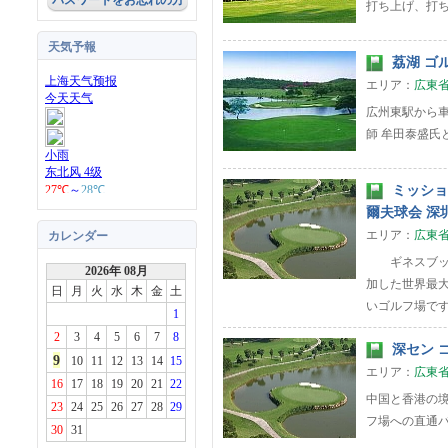
パスワードをお忘れの方
打ち上げ、打
天気予報
荔湖 ゴル
エリア：
広東
広州東駅から車
師 牟田泰盛氏と
ミッション
爾夫球会 深
エリア：
広東
カレンダー
ギネスブック
2026年 08月
加した世界最大
日
月
火
水
木
金
土
いゴルフ場で
1
2
3
4
5
6
7
8
深セン ゴ
9
10
11
12
13
14
15
エリア：
広東
16
17
18
19
20
21
22
中国と香港の
23
24
25
26
27
28
29
フ場への直通
30
31