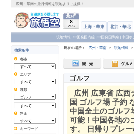
広州・華南の旅行情報を現地よりご提供！
2026
8
AUG
上海・華東
北京・華北
現地情報
|
中国発国内線
|
中国発国際線
|
中国ホ
現在の場所：
広州・華南
>
現地情報
>
検索条件
都市
エリア
ゴルフ
種類
広州 広東省 広西
国 ゴルフ場 予約
中国全土のゴルフ
料金
可能！中国各地の
す。 日帰りプレ
キーワード