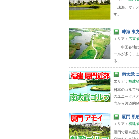
珠海、マカオ
す。
珠海 東方
エリア：
広東
中国各地にゴ
ールが多く、
る。
南太武 
エリア：
福建
日本のゴルフ
のユニークさ
内から片道約6
厦門 凱
エリア：
福建
厦門で最も歴