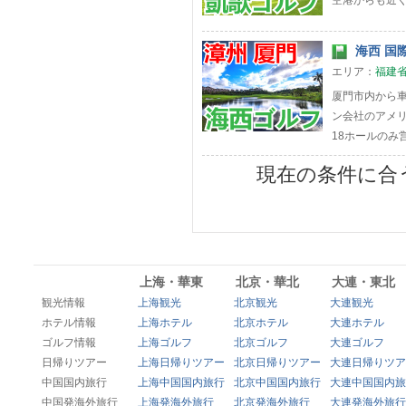
空港からも近
海西 国
エリア：
福建
厦門市内から車
ン会社のアメリ
18ホールのみ
現在の条件に合
上海・華東
北京・華北
大連・東北
観光情報
上海観光
北京観光
大連観光
ホテル情報
上海ホテル
北京ホテル
大連ホテル
ゴルフ情報
上海ゴルフ
北京ゴルフ
大連ゴルフ
日帰りツアー
上海日帰りツアー
北京日帰りツアー
大連日帰りツア
中国国内旅行
上海中国国内旅行
北京中国国内旅行
大連中国国内旅
中国発海外旅行
上海発海外旅行
北京発海外旅行
大連発海外旅行