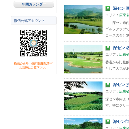
年間カレンダー
深セン 西
エリア：
広東
微信公式アカウント
深セン市内か
ゴルフクラブで
コースの合計3
深セン 名
エリア：
広東
香港から比較
微信公众号 (随時情報配信中)
お気軽にご覧下さい。
として人気が
深セン 沙
エリア：
広東
深セン市内よ
す。特にグリ
深セン市 
エリア：
広東