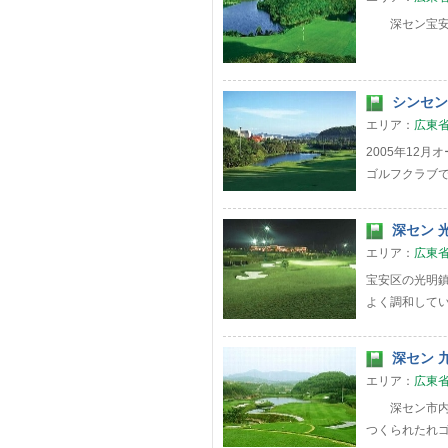
深セン宝安国
シンセン
エリア：
広東
2005年12
ゴルフクラブ
深セン 光
エリア：
広東
宝安区の光明
よく調和して
深セン 九
エリア：
広東
深セン市内か
つくられたれ