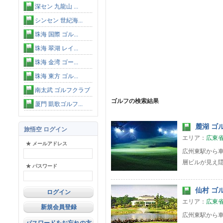
深セン 九龍山 ...
シンセン 世紀海...
珠海 国際 ゴル...
珠海 翠湖 レイ...
珠海 金湾 ゴー...
珠海 東方 ゴル...
南太武 ゴルフクラブ
ゴルフの検索結果
厦門 凱歌ゴルフ...
麓湖 ゴル
旅悟空 ログイン
エリア：
広東
★ メールアドレス
広州東駅から
層ビルが見え
★ パスワード
仙村 ゴル
エリア：
広東
新規会員登録
広州東駅から