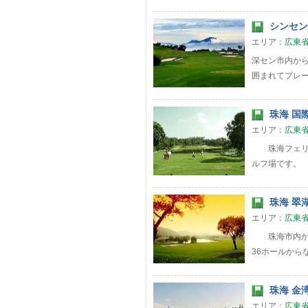
シンセン 
エリア：
広東
深セン市内か
囲まれてプレ
珠海 国際
エリア：
広東
珠海フェリー
ルフ場です。
珠海 翠湖
エリア：
広東
珠海市内から
36ホールから
珠海 金湾
エリア：
広東