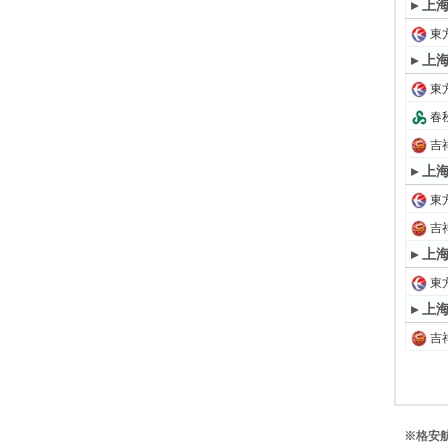
▸ 上
東方
▸ 
東方
春秋
吉
▸ 上
東方
吉
▸ 上
東方
▸ 上
吉
※格安