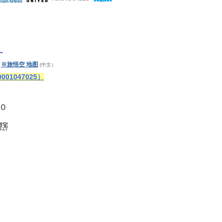
～
※旅悟空 地图
)
(中文）
1047025）
０