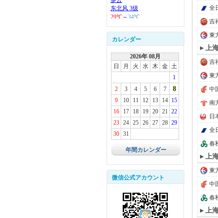
全日
吉
東方
カレンダー
▸ 上
2026年 08月
吉
日
月
火
水
木
金
土
東方
1
8
2
3
4
5
6
7
中国
9
10
11
12
13
14
15
南方
16
17
18
19
20
21
22
日本
23
24
25
26
27
28
29
全日
30
31
春秋
年間カレンダー
▸ 上
東方
微信公式アカウント
中国
春秋
▸ 上