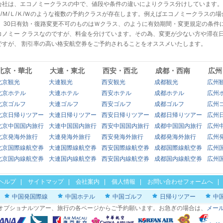
会社は、エコノミークラスの中で、値段や条件の違いによりクラス分けしています。
 Ｘ/Ｍ/Ｌ/Ｋ/Ｗのような複数の予約クラスが存在します。例えばエコノミークラス
、 30日有効・復路変更不可のものはＷクラス、のように有効期間・変更規定の条件
コノミー クラスなのですが、料金を分けています。その為、変更が少ない方や滞在
ですが、 割引率の高い格安航空券をご予約されることをオススメいたします。
北京・華北
大連・東北
西安・西北
成都・西南
広州
北京観光
大連観光
西安観光
成都観光
広州
北京ホテル
大連ホテル
西安ホテル
成都ホテル
広州
北京ゴルフ
大連ゴルフ
西安ゴルフ
成都ゴルフ
広州
北京日帰りツアー
大連日帰りツアー
西安日帰りツアー
成都日帰りツアー
広州
北京中国国内旅行
大連中国国内旅行
西安中国国内旅行
成都中国国内旅行
広州
北京発海外旅行
大連発海外旅行
西安発海外旅行
成都発海外旅行
広州
北京国際線航空券
大連国際線航空券
西安国際線航空券
成都国際線航空券
広州
北京国内線航空券
大連国内線航空券
西安国内線航空券
成都国内線航空券
広州
ヘルプ
|
サイトマップ
|
会社案内
|
個人情報
|
お問い合わせフォームへ
中国発国際線
中国ホテル
中国ゴルフ
日帰りツアー
中
オプショナルツアー、旅行の各ページからご予約願います。お急ぎの場合は、
メー