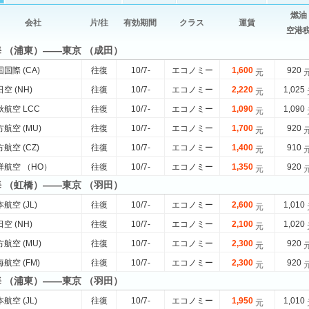
燃油
会社
片/往
有効期間
クラス
運賃
空港
海 （浦東）——東京 （成田）
国際 (CA)
往復
10/7-
エコノミー
1,600
920
元
空 (NH)
往復
10/7-
エコノミー
2,220
1,025
元
航空 LCC
往復
10/7-
エコノミー
1,090
1,090
元
航空 (MU)
往復
10/7-
エコノミー
1,700
920
元
航空 (CZ)
往復
10/7-
エコノミー
1,400
910
元
祥航空 （HO）
往復
10/7-
エコノミー
1,350
920
元
海 （虹橋）——東京 （羽田）
航空 (JL)
往復
10/7-
エコノミー
2,600
1,010
元
空 (NH)
往復
10/7-
エコノミー
2,100
1,020
元
航空 (MU)
往復
10/7-
エコノミー
2,300
920
元
航空 (FM)
往復
10/7-
エコノミー
2,300
920
元
海 （浦東）——東京 （羽田）
航空 (JL)
往復
10/7-
エコノミー
1,950
1,010
元