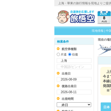
上海・華東の旅行情報を現地よりご提
2026
8
AUG
現地情報
|
中
現在の場
検索条件
航空券種類
片道
往復
上
出発日
今ま
本線
発国
復路出発日
※
出発時間
日本