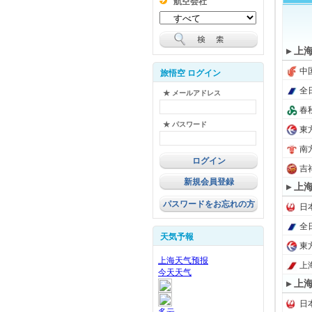
航空会社
▸ 上
中国
旅悟空 ログイン
全日
★ メールアドレス
春秋
★ パスワード
東方
南方
吉
新規会員登録
▸ 上
パスワードをお忘れの方
日本
全日
天気予報
東方
上海
▸ 上
日本