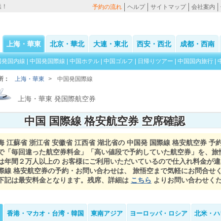
供！
予約の流れ
ヘルプ
サイトマップ
会社案内
上海・華東
北京・華北
大連・東北
西安・西北
成都・西南
国発国内線
|
中国発国際線
|
中国ホテル
|
中国ゴルフ
|
日帰りツアー
|
中国国内旅行
|
所：
上海・華東
>
中国発国際線
上海・華東 発国際航空券
中国 国際線 格安航空券 空席確認
海 江蘇省 浙江省 安徽省 江西省 湖北省の 中国発 国際線 格安航空券 予
で「毎回違った航空券料金」「高い値段で予約していた航空券」を、旅
は年間２万人以上の お客様にご利用いただいているので仕入れ料金が
際線 格安航空券の予約・お問い合わせは、 旅悟空まで気軽にお問合せ
下記は最安料金となります。残席、詳細は
こちら
よりお問い合わせく
香港・マカオ・台湾・韓国
東南アジア
ヨーロッパ・ロシア
北米・ハ