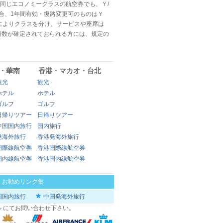
同じエコノミークラスの航空券でも、Ｙ/
の場合、1年間有効・復路変更可のものはＹ
によりクラスを分け、サービスや座席は
日数が確定されておられる方には、規定の
・華南
香港・マカオ・台北
観光
観光
ホテル
ホテル
ゴルフ
ゴルフ
日帰りツアー
日帰りツアー
中国国内旅行
国内旅行
発海外旅行
香港発海外旅行
国際線航空券
香港国際線航空券
国内線航空券
香港国内線航空券
|
お勧めリンク集
国国内旅行
中国発海外旅行
ル
にてお問い合わせ下さい。