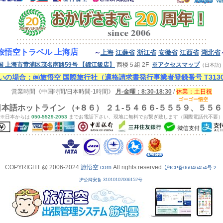
旅悟空トラベル 上海店
～
上海
江蘇省
浙江省
安徽省
江西省
湖北省
国 上海市黄浦区茂名南路59号
【錦江飯店】
西楼５組 2F
※アクセスマップ
（日本語
の場合：㈱旅悟空 国際旅行社（適格請求書発行事業者登録番号 T313000
営業時間《中国時間/日本時間-1時間》
月-金曜：8:30-18:30
/
休業：
土
日祝
ゴーゴー悟空
日本語ホットライン （+８６） ２１-５４６６-５５５９、５５６
※日本からは
050-5529-2053
までお電話下さい、現地に無料でお繋ぎ致します（国際電話代不要）
COPYRIGHT @ 2006-2024
旅悟空.com
All rights reserved.
沪ICP备06046454号-2
沪公网安备 31010102006152号