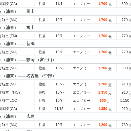
国際 (CA)
往復
11/4-
エコノミー
1,700
800
元
海 （浦東）——岡山
航空 (MU)
往復
10/7-
エコノミー
1,700
770
元
海 （浦東）——富山
航空 (FM)
往復
10/7-
エコノミー
1,700
770
元
海 （浦東）——新潟
航空 (MU)
往復
10/7-
エコノミー
1,700
770
元
海 （浦東）——静岡 （富士山）
航空 (MU)
往復
10/7-
エコノミー
1,700
800
元
海 （浦東）——名古屋 （中部）
航空 (MU)
往復
10/7-
エコノミー
1,700
910
元
祥航空 （HO）
往復
10/7-
エコノミー
1,350
910
元
航空 LCC
往復
10/7-
エコノミー
600
1,150
元
国際 (CA)
往復
11/15-
エコノミー
1,350
910
元
海 （浦東）——広島
航空 (MU)
往復
10/7-
エコノミー
1,200
780
元