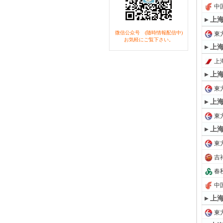
中国
▸ 上
微信公众号 (随時情報配信中)
東方
お気軽にご覧下さい。
▸ 上
上海
▸ 上
東方
▸ 上
東方
▸ 上
東方
吉
春秋
中国
▸ 上
東方