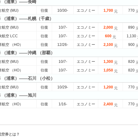
海 （浦東）——長崎
航空 (MU)
往復
10/30-
エコノミー
1,700
770
元
上海 （浦東）——札幌（千歳）
航空 (MU)
往復
10/7-
エコノミー
2,000
890
元
航空 LCC
往復
10/7-
エコノミー
600
1,130
元
祥航空 （HO）
往復
12/26-
エコノミー
2,100
900
元
海 （浦東）——沖縄 （那覇）
航空 (MU)
往復
10/7-
エコノミー
1,300
820
元
祥航空 （HO）
往復
10/7-
エコノミー
1,050
820
元
海 （浦東）——石川 （小松）
航空 (MU)
往復
10/29-
エコノミー
1,200
770
元
海 （浦東）——旭川
祥航空 （HO）
往復
1/16-
エコノミー
2,400
770
元
航空券とは？