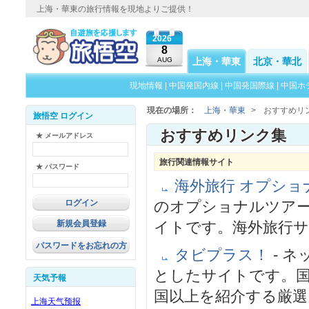
上海・華東の旅行情報を現地よりご提供！
2026
8
AUG
上海・華東
北京・華北
現地情報
|
中国発国内線
|
中国発国際線
|
中国ホ
現在の場所：
上海・華東
>
おすすめリ
旅悟空 ログイン
おすすめリンク集
★ メールアドレス
旅行関連情報サイト
★ パスワード
海外旅行 オプシ
のオプショナルツア
新規会員登録
イトです。海外旅行
パスワードをお忘れの方
タビプラス！
- 
としたサイトです。国
天気予報
国以上を紹介する厳