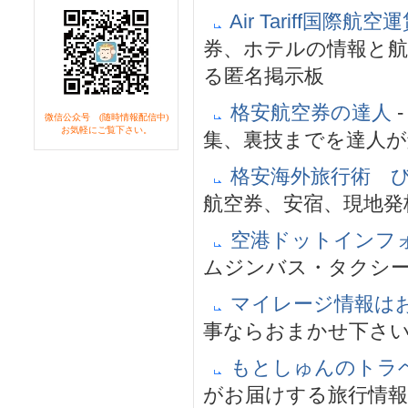
Air Tariff国
券、ホテルの情報と
る匿名掲示板
格安航空券の達人
微信公众号 (随時情報配信中)
お気軽にご覧下さい。
集、裏技までを達人が
格安海外旅行術 
航空券、安宿、現地発
空港ドットインフ
ムジンバス・タクシ
マイレージ情報は
事ならおまかせ下さ
もとしゅんのトラ
がお届けする旅行情報