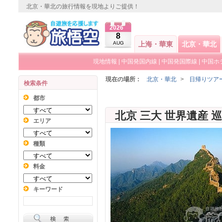
北京・華北の旅行情報を現地よりご提供！
2026
8
AUG
上海・華東
北京・華北
現地情報
|
中国発国内線
|
中国発国際線
|
中国ホ
現在の場所：
北京・華北
>
日帰りツア
検索条件
都市
エリア
種類
料金
キーワード