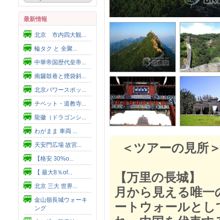
最新情報
北京 市内四大観...
輪タク と 全聚...
中華帝国歴代皇帝...
南鑼鼓巷と煙袋斜...
北京パワースポッ...
チベット・道教寺...
龍徽（ドラゴンシ...
わがまま 車両 ...
＜ツアーの見所
天安門広場 故宮...
【格安 30%o...
【 最大8％of...
【万里の長城】
北京 三大 世界...
月から見える唯一
金山嶺長城ウォーキ
ートウォールとし
ング