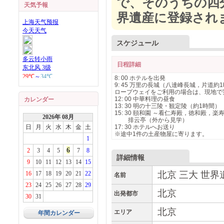
で、そのうちの四
天気予報
界遺産に登録され
スケジュール
日程詳細
8: 00 ホテルを出発
9: 45 万里の長城（八達峰長城，片道約
ロープウェイをご利用の場合は、現地で
12: 00 中華料理の昼食
カレンダー
13: 30 明の十三陵・観定陵（約1時間）
15: 30 頤和園 ～看仁寿殿，徳和殿，
2026年 08月
排云亭（外から見学）
日
月
火
水
木
金
土
17: 30 ホテルへお送り
※途中1件の土産物屋に寄ります。
1
6
2
3
4
5
7
8
詳細情報
9
10
11
12
13
14
15
北京 三大 世界
16
17
18
19
20
21
22
名前
23
24
25
26
27
28
29
北京
出発都市
30
31
北京
エリア
年間カレンダー