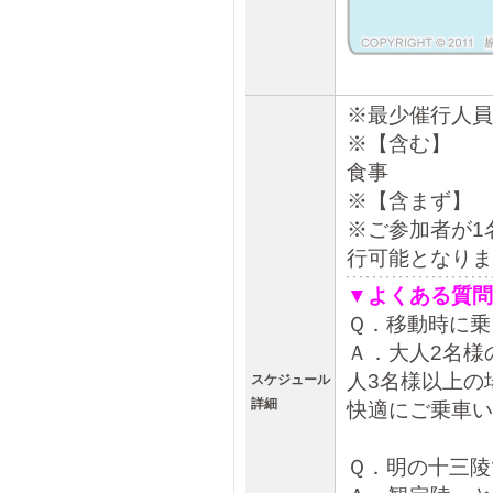
※最少催行人員
※【含む】 
食事
※【含まず】
※ご参加者が1
行可能となりま
▼よくある質問
Ｑ．移動時に乗
Ａ．大人2名様
人3名様以上の
スケジュール
詳細
快適にご乗車い
Ｑ．明の十三陵