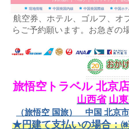
予約の流れ
|
ヘルプ
|
サイトマップ
|
会社
現地情報
中国発国内線
中国発国際線
中国ホテ
航空券、ホテル、ゴルフ、オ
らご予約願います。お急ぎの
旅悟空トラベル 北京
山西省
山東
（旅悟空 国旅） 中国 北京市
★円建て支払いの場合：㈱