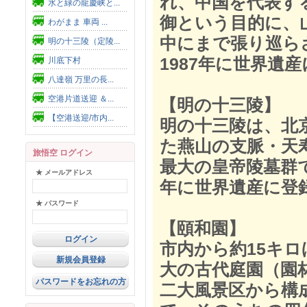
れ、中国を代表す
水と緑の龍慶峡と...
御という目的に、
わがまま 車両 ...
中にまで張り巡ら
明の十三陵（定陵...
1987年に世界遺
川底下村
八達嶺 万里の長...
空港片道送迎 ＆...
【明の十三陵】
【空港送迎/市内...
明の十三陵は、北
た燕山の支脈・天
旅悟空 ログイン
最大の皇帝陵墓群で
★ メールアドレス
年に世界遺産に登
★ パスワード
【頤和園】
市内から約15キ
新規会員登録
大の古代庭園（園
パスワードをお忘れの方
二大風景区から構