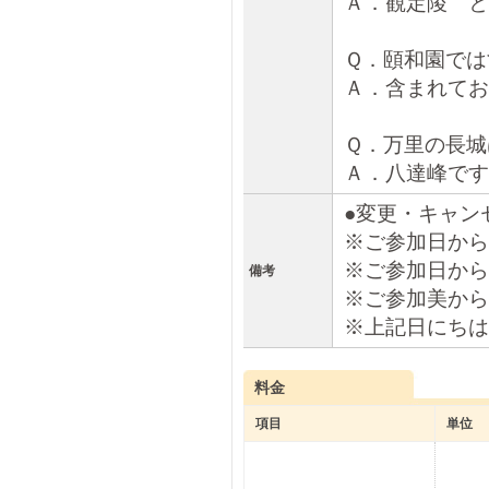
Ａ．観定陵 と
Ｑ．頤和園では
Ａ．含まれてお
Ｑ．万里の長城
Ａ．八達峰です
●変更・キャン
※ご参加日から
※ご参加日から
備考
※ご参加美から
※上記日にちは
料金
項目
単位