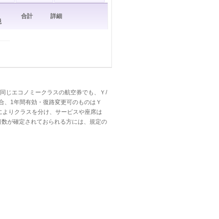
合計
詳細
税
同じエコノミークラスの航空券でも、Ｙ/
の場合、1年間有効・復路変更可のものはＹ
によりクラスを分け、サービスや座席は
日数が確定されておられる方には、規定の