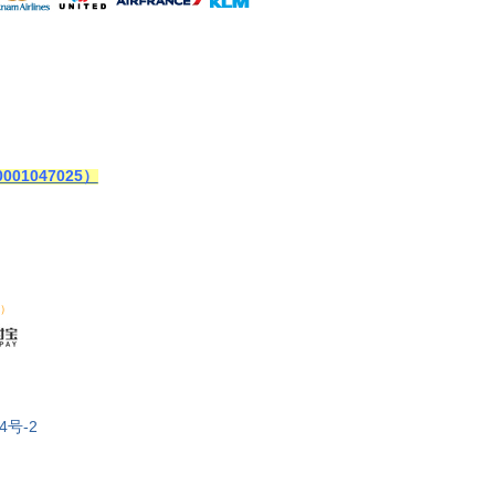
1047025）
む）
4号-2