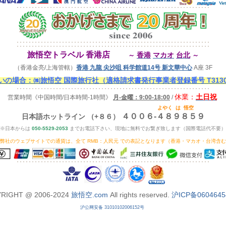
旅悟空トラベル 香港店
香港
マカオ
台北
～
～
（香港金亮/上海管轄）
香港 九龍 尖沙咀 科学館道14号 新文華中心
A座 3F
の場合：㈱旅悟空 国際旅行社（適格請求書発行事業者登録番号 T313000
休業：
土日祝
営業時間
《中国時間/日本時間-1時間》
月-金曜：9:00-18:00
/
よやく
は
悟空
４００６-４８９８５９
日本語ホットライン （+８６）
※日本からは
050-5529-2053
までお電話下さい、現地に無料でお繋ぎ致します（国際電話代不要）
弊社のウェブサイトでの通貨は、全て RMB：人民元 での表記となります（香港・マカオ・台湾含
RIGHT @ 2006-2024
旅悟空.com
All rights reserved.
沪ICP备0604645
沪公网安备 31010102006152号