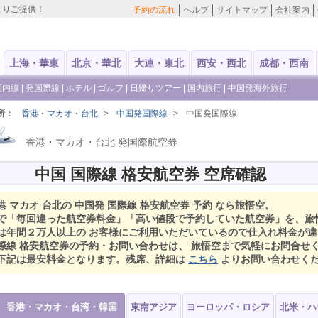
よりご提供！
予約の流れ
ヘルプ
サイトマップ
会社案内
上海・華東
北京・華北
大連・東北
西安・西北
成都・西南
国内線
|
発国際線
|
ホテル
|
ゴルフ
|
日帰りツアー
|
国内旅行
|
中国発海外旅行
所：
香港・マカオ・台北
>
中国発国際線
>
中国発国際線
香港・マカオ・台北 発国際航空券
中国 国際線 格安航空券 空席確認
港 マカオ 台北の 中国発 国際線 格安航空券 予約 なら旅悟空。
で「毎回違った航空券料金」「高い値段で予約していた航空券」を、旅
は年間２万人以上の お客様にご利用いただいているので仕入れ料金が
際線 格安航空券の予約・お問い合わせは、 旅悟空まで気軽にお問合せ
下記は最安料金となります。残席、詳細は
こちら
よりお問い合わせく
香港・マカオ・台湾・韓国
東南アジア
ヨーロッパ・ロシア
北米・ハ