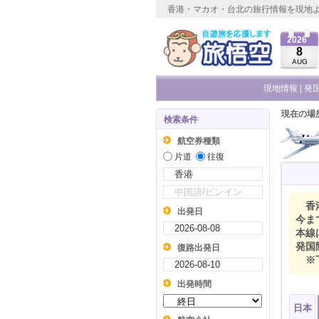
香港・マカオ・台北の旅行情報を現地
2026
8
AUG
現地情報
|
発
現在の場
検索条件
航空券種類
片道
往復
香
出発日
今ま
本線
発国
復路出発日
※
出発時間
日本