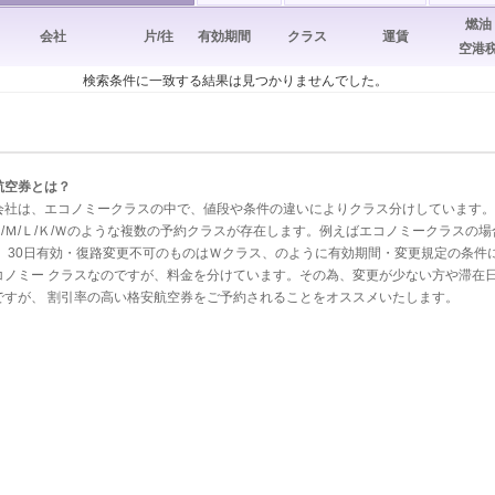
燃油
会社
片/往
有効期間
クラス
運賃
空港
検索条件に一致する結果は見つかりませんでした。
航空券とは？
会社は、エコノミークラスの中で、値段や条件の違いによりクラス分けしています。
 Ｘ/Ｍ/Ｌ/Ｋ/Ｗのような複数の予約クラスが存在します。例えばエコノミークラス
、 30日有効・復路変更不可のものはＷクラス、のように有効期間・変更規定の条件
コノミー クラスなのですが、料金を分けています。その為、変更が少ない方や滞在
ですが、 割引率の高い格安航空券をご予約されることをオススメいたします。