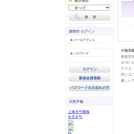
航空会社
旅悟空 ログイン
★ メールアドレス
※格安
★ パスワード
各航空
Ｂ/Ｈ/
クラス
同じエ
新規会員登録
厳しい
パスワードをお忘れの方
天気予報