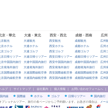
北京・華北
大連・東北
西安・西北
成都・西南
広州
北京観光
大連観光
西安観光
成都観光
広州
北京ホテル
大連ホテル
西安ホテル
成都ホテル
広州
北京ゴルフ
大連ゴルフ
西安ゴルフ
成都ゴルフ
広州
北京日帰りツアー
大連日帰りツアー
西安日帰りツアー
成都日帰りツアー
広州
北京中国国内旅行
大連中国国内旅行
西安中国国内旅行
成都中国国内旅行
広州
北京発海外旅行
大連発海外旅行
西安発海外旅行
成都発海外旅行
広州
北京国際線航空券
大連国際線航空券
西安国際線航空券
成都国際線航空券
広州
北京国内線航空券
大連国内線航空券
西安国内線航空券
成都国内線航空券
広州
ヘルプ
|
サイトマップ
|
会社案内
|
個人情報
|
お問い合わせフォームへ
国内線
国際線
ホテル
ゴルフ
日帰りツアー
国内旅行
オプショナルツアー、旅行の各ページからご予約願います。お急ぎの場合は、
メー