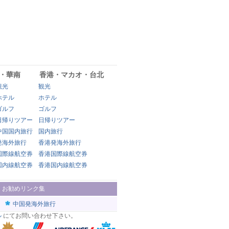
・華南
香港・マカオ・台北
観光
観光
ホテル
ホテル
ゴルフ
ゴルフ
日帰りツアー
日帰りツアー
中国国内旅行
国内旅行
発海外旅行
香港発海外旅行
国際線航空券
香港国際線航空券
国内線航空券
香港国内線航空券
|
お勧めリンク集
中国発海外旅行
ル
にてお問い合わせ下さい。