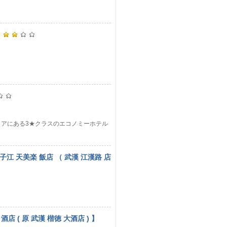
業エリアにある3★クラスのエコノミーホテル
揚子江 天美楽 飯店 （ 武漢 江漢路 店
店 ( 原 武漢 楷徳 大酒店 ) 】