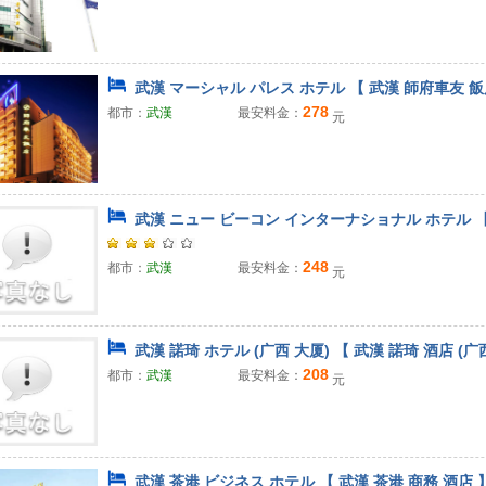
武漢 マーシャル パレス ホテル 【 武漢 師府車友 飯
278
都市：
武漢
最安料金：
元
武漢 ニュー ビーコン インターナショナル ホテル 【
248
都市：
武漢
最安料金：
元
武漢 諾琦 ホテル (广西 大厦) 【 武漢 諾琦 酒店 (广
208
都市：
武漢
最安料金：
元
武漢 茶港 ビジネス ホテル 【 武漢 茶港 商務 酒店 