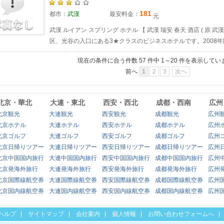
181
都市：
武漢
最安料金：
元
武漢 ルイアン スプリング ホテル 【 武漢 瑞安 春天 酒店 ( 原 武
区、光谷の入口にある3★クラスのビジネスホテルです。2008年開
現在の条件に合う件数
57
件中
1～20
件を表示してい
前へ
1
2
3
次へ
北京・華北
大連・東北
西安・西北
成都・西南
広州
北京観光
大連観光
西安観光
成都観光
広州
北京ホテル
大連ホテル
西安ホテル
成都ホテル
広州
北京ゴルフ
大連ゴルフ
西安ゴルフ
成都ゴルフ
広州
北京日帰りツアー
大連日帰りツアー
西安日帰りツアー
成都日帰りツアー
広州
北京中国国内旅行
大連中国国内旅行
西安中国国内旅行
成都中国国内旅行
広州
北京発海外旅行
大連発海外旅行
西安発海外旅行
成都発海外旅行
広州
北京国際線航空券
大連国際線航空券
西安国際線航空券
成都国際線航空券
広州
北京国内線航空券
大連国内線航空券
西安国内線航空券
成都国内線航空券
広州
ヘルプ
|
サイトマップ
|
会社案内
|
個人情報
|
お問い合わせフォームへ