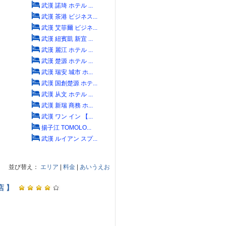
武漢 諾琦 ホテル ...
武漢 茶港 ビジネス...
武漢 艾菲爾 ビジネ...
武漢 紐賓凱 新宜 ...
武漢 麗江 ホテル ...
武漢 楚源 ホテル ...
武漢 瑞安 城市 ホ...
武漢 国創楚源 ホテ...
武漢 从文 ホテル ...
武漢 新瑞 商務 ホ...
武漢 ワン イン 【...
揚子江 TOMOLO...
武漢 ルイアン スプ...
並び替え：
エリア
|
料金
|
あいうえお
店 】