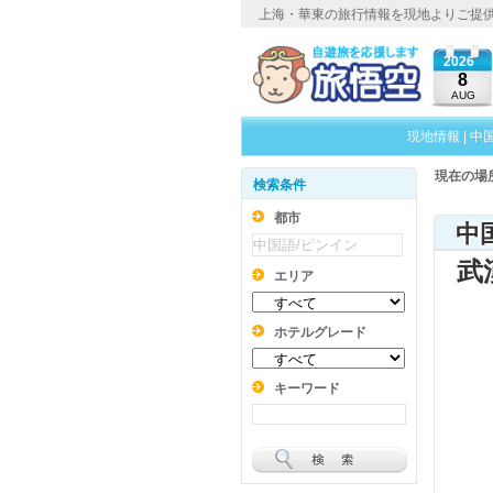
上海・華東の旅行情報を現地よりご提
2026
8
AUG
現地情報
|
中
現在の場
検索条件
都市
中
武
エリア
ホテルグレード
キーワード