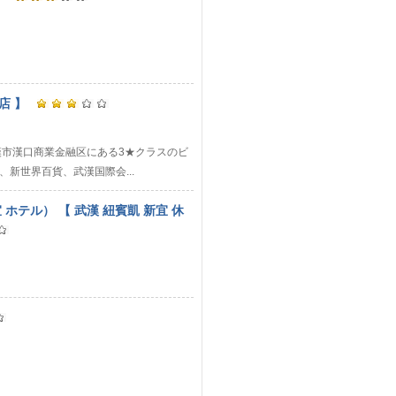
店 】
、武漢市漢口商業金融区にある3★クラスのビ
新世界百貨、武漢国際会...
 ホテル） 【 武漢 紐賓凱 新宜 休