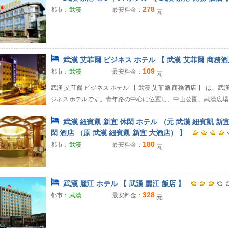
278
都市：
武漢
最安料金：
元
武漢 艾菲爾 ビジネス ホテル 【 武漢 艾菲爾 商務酒
109
都市：
武漢
最安料金：
元
武漢 艾菲爾 ビジネス ホテル 【 武漢 艾菲爾 商務酒店 】 は
ジネスホテルです。青年路の中心に位置し、中山公園、武漢広場、
武漢 紐賓凱 新宜 休閑 ホテル （元 武漢 紐賓凱 新宜
閑 酒店 （原 武漢 紐賓凱 新宜 大酒店） 】
180
都市：
武漢
最安料金：
元
武漢 麗江 ホテル 【 武漢 麗江 飯店 】
328
都市：
武漢
最安料金：
元