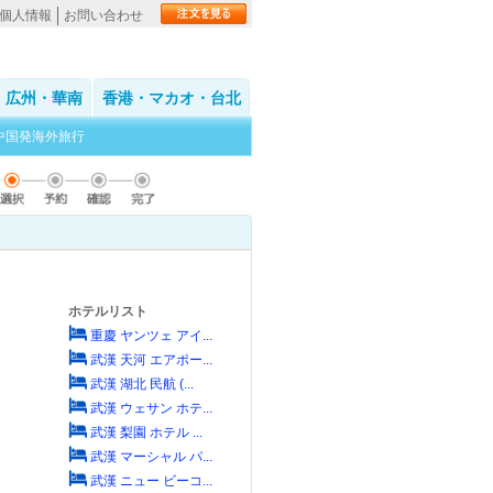
個人情報
お問い合わせ
広州・華南
香港・マカオ・台北
中国発海外旅行
ホテルリスト
重慶 ヤンツェ アイ...
武漢 天河 エアポー...
武漢 湖北 民航 (...
武漢 ウェサン ホテ...
武漢 梨園 ホテル ...
武漢 マーシャル パ...
武漢 ニュー ビーコ...