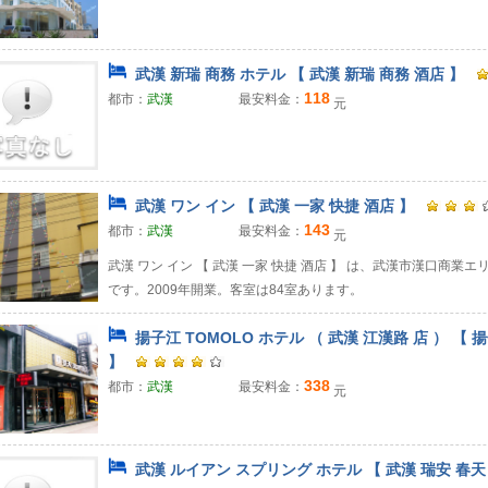
武漢 新瑞 商務 ホテル 【 武漢 新瑞 商務 酒店 】
118
都市：
武漢
最安料金：
元
武漢 ワン イン 【 武漢 一家 快捷 酒店 】
143
都市：
武漢
最安料金：
元
武漢 ワン イン 【 武漢 一家 快捷 酒店 】 は、武漢市漢口商
です。2009年開業。客室は84室あります。
揚子江 TOMOLO ホテル （ 武漢 江漢路 店 ） 【 
】
338
都市：
武漢
最安料金：
元
武漢 ルイアン スプリング ホテル 【 武漢 瑞安 春天 酒