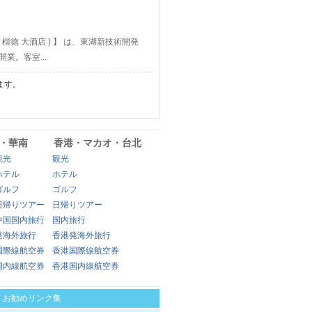
漢 楷徳 大酒店 ) 】 は、東湖新技術開発
業。客室...
ます。
・華南
香港・マカオ・台北
観光
観光
ホテル
ホテル
ゴルフ
ゴルフ
日帰りツアー
日帰りツアー
中国国内旅行
国内旅行
発海外旅行
香港発海外旅行
国際線航空券
香港国際線航空券
国内線航空券
香港国内線航空券
|
お勧めリンク集