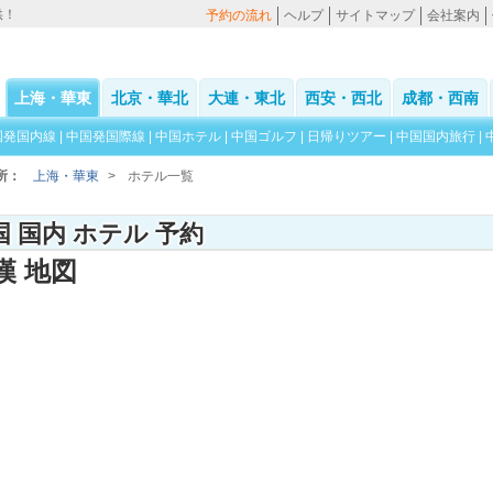
供！
予約の流れ
ヘルプ
サイトマップ
会社案内
上海・華東
北京・華北
大連・東北
西安・西北
成都・西南
国発国内線
|
中国発国際線
|
中国ホテル
|
中国ゴルフ
|
日帰りツアー
|
中国国内旅行
|
所：
上海・華東
>
ホテル一覧
国 国内 ホテル 予約
漢 地図