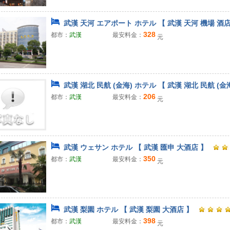
武漢 天河 エアポート ホテル 【 武漢 天河 機場 酒店
328
都市：
武漢
最安料金：
元
武漢 湖北 民航 (金海) ホテル 【 武漢 湖北 民航 (金
206
都市：
武漢
最安料金：
元
武漢 ウェサン ホテル 【 武漢 匯申 大酒店 】
350
都市：
武漢
最安料金：
元
武漢 梨園 ホテル 【 武漢 梨園 大酒店 】
398
都市：
武漢
最安料金：
元