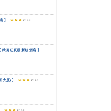
店 】
 武漢 紐賓凱 新航 酒店 】
西 大厦) 】
】