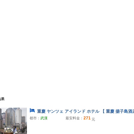
結果
重慶 ヤンツェ アイランド ホテル 【 重慶 揚子島酒
271
都市：
武漢
最安料金：
元