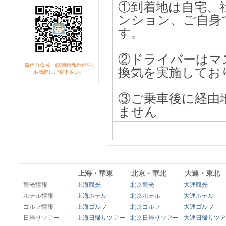
①
到着地は自宅、
ンション、ご自身
す。
②ドライバーはマ
微信公众号 (随時情報配信中)
換気を実施してお
お気軽にご覧下さい。
③ご乗車後に経由
ません
上海・華東
北京・華北
大連・東北
観光情報
上海観光
北京観光
大連観光
ホテル情報
上海ホテル
北京ホテル
大連ホテル
ゴルフ情報
上海ゴルフ
北京ゴルフ
大連ゴルフ
日帰りツアー
上海日帰りツアー
北京日帰りツアー
大連日帰りツア