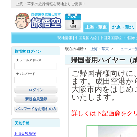
上海・華東の旅行情報を現地よりご提供！
2026
8
AUG
上海・華東
北京・華北
現地情報
|
中国発国内線
|
中国発国際線
|
中国ホ
現在の場所：
上海・華東
>
ニュース一
旅悟空 ログイン
★ メールアドレス
ご帰国者様向けに
★ パスワード
ます。成田空港か
大阪市内をはじめ
いたします。
新規会員登録
パスワードをお忘れの方
詳しくは下記画像をク
天気予報