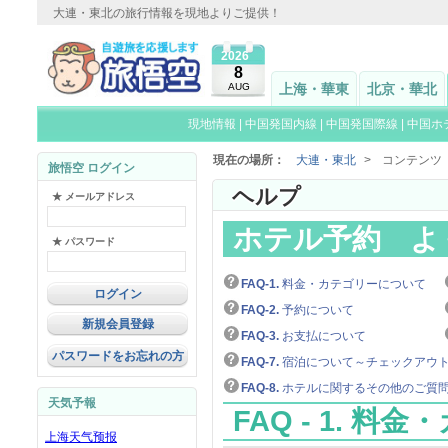
大連・東北の旅行情報を現地よりご提供！
2026
8
AUG
上海・華東
北京・華北
現地情報
|
中国発国内線
|
中国発国際線
|
中国ホ
現在の場所：
大連・東北
>
コンテンツ
旅悟空 ログイン
ヘルプ
★ メールアドレス
ホテル予約 よくあ
★ パスワード
FAQ-1.
料金・カテゴリーについて
FAQ-2.
予約について
新規会員登録
FAQ-3.
お支払について
パスワードをお忘れの方
FAQ-7.
宿泊について～チェックアウ
FAQ-8.
ホテルに関するその他のご質
天気予報
FAQ - 1. 