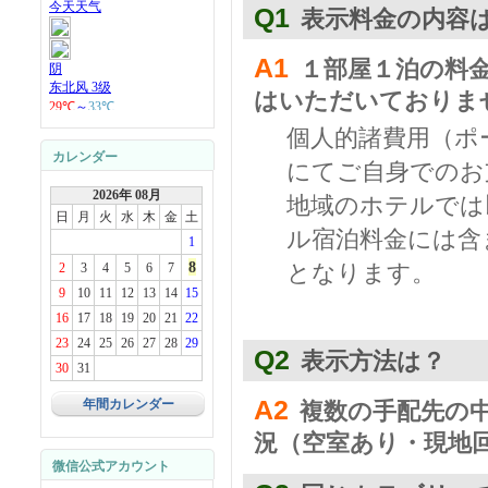
Q1
表示料金の内容
A1
１部屋１泊の料
はいただいておりま
個人的諸費用（ポ
カレンダー
にてご自身でのお
2026年 08月
地域のホテルでは
日
月
火
水
木
金
土
ル宿泊料金には含
1
8
となります。
2
3
4
5
6
7
9
10
11
12
13
14
15
16
17
18
19
20
21
22
23
24
25
26
27
28
29
Q2
表示方法は？
30
31
A2
年間カレンダー
複数の手配先の
況（空室あり・現地
微信公式アカウント