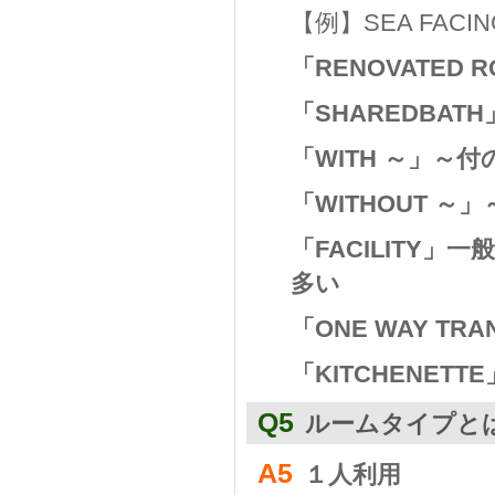
【例】SEA FAC
「RENOVATED
「SHAREDBA
「WITH ～」～
「WITHOUT ～
「FACILITY
多い
「ONE WAY T
「KITCHENE
Q5
ルームタイプと
A5
１人利用