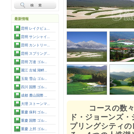
最新情報
昆明 レイクビュ...
昆明 サンシャイ...
昆明 カントリー...
昆明 スプリング...
昆明 万達 ゴル...
麗江 古城 湖畔...
玉龍 雪山 ゴル...
四川 国際 ゴル...
成都 麓山国際 ...
大理 ストーンマ...
コースの数々を
重慶 保利 ゴル...
ド・ジョーンズ・
重慶 国際 ゴル...
プリングシティの
重慶 上邦 ゴル...