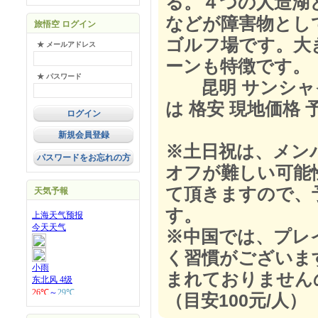
る。４つの人造湖
などが障害物とし
旅悟空 ログイン
ゴルフ場です。大
★ メールアドレス
ーンも特徴です。
★ パスワード
昆明 サンシャイン
は 格安 現地価格 
新規会員登録
※土日祝は、メンバ
パスワードをお忘れの方
オフが難しい可能
て頂きますので、
天気予報
す。
※中国では、プレ
く習慣がございま
まれておりません
（目安100元/人）