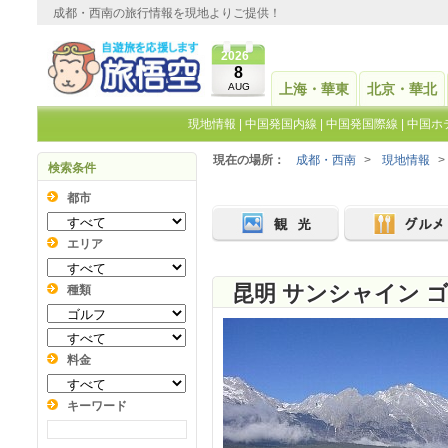
成都・西南の旅行情報を現地よりご提供！
2026
8
AUG
上海・華東
北京・華北
現地情報
|
中国発国内線
|
中国発国際線
|
中国ホ
現在の場所：
成都・西南
>
現地情報
>
検索条件
都市
エリア
昆明 サンシャイン 
種類
料金
キーワード