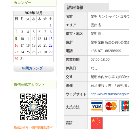
カレンダー
詳細情報
2026年 08月
名前
昆明 サンシャイン ゴル
日
月
火
水
木
金
土
エリア
雲南省
1
2
3
4
5
6
7
8
都市・地区
昆明市
9
10
11
12
13
14
15
住所
昆明昆曲高速公路6公里
16
17
18
19
20
21
22
電話
+86-871-68288999
23
24
25
26
27
28
29
30
31
営業時間
07:00-18:00
年間カレンダー
休業日
なし
交通
昆明市内から車で約30
微信公式アカウント
設備
宿泊施設：無 / 練習場
ウェブサイト
http://www.sunshinegolf
支払方法
言語
微信公众号 (随時情報配信中)