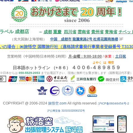
ラベル 成都店
成都
重慶
四川省
雲南省
貴州省
青海省
チベッ
～
（光大国旅/上海管轄）
中国 成都市 龍騰東路2号 杜甫花園商務楼
3F
の場合：㈱旅悟空 国際旅行社（適格請求書発行事業者登録番号 T313000
営業時間
《中国時間/日本時間-1時間》
月-金曜：9:00-18:00
/
休業：
土日祝
よやく
は
悟空
４００６-４８９８５９
日本語ホットライン （+８６）
※日本からは
050-5529-2053
までお電話下さい、現地に無料でお繋ぎ致します（国際電話代不要）
COPYRIGHT @ 2006-2024
旅悟空.com
All rights reserved.
沪ICP备06046454号-2
沪公网安备 31010102006152号