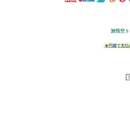
旅悟空ト
★円建て支払い