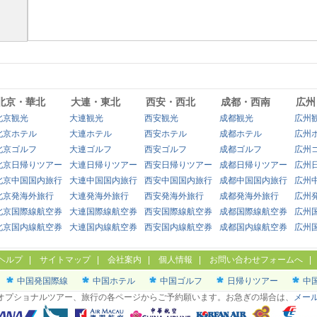
北京・華北
大連・東北
西安・西北
成都・西南
広州
北京観光
大連観光
西安観光
成都観光
広州
北京ホテル
大連ホテル
西安ホテル
成都ホテル
広州
北京ゴルフ
大連ゴルフ
西安ゴルフ
成都ゴルフ
広州
北京日帰りツアー
大連日帰りツアー
西安日帰りツアー
成都日帰りツアー
広州
北京中国国内旅行
大連中国国内旅行
西安中国国内旅行
成都中国国内旅行
広州
北京発海外旅行
大連発海外旅行
西安発海外旅行
成都発海外旅行
広州
北京国際線航空券
大連国際線航空券
西安国際線航空券
成都国際線航空券
広州
北京国内線航空券
大連国内線航空券
西安国内線航空券
成都国内線航空券
広州
ヘルプ
|
サイトマップ
|
会社案内
|
個人情報
|
お問い合わせフォームへ
中国発国際線
中国ホテル
中国ゴルフ
日帰りツアー
中
オプショナルツアー、旅行の各ページからご予約願います。お急ぎの場合は、
メー