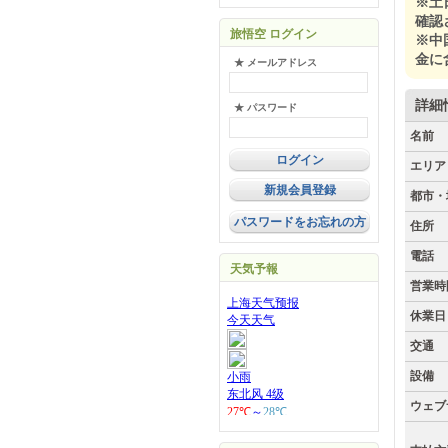
※土
確認
旅悟空 ログイン
※中
金に
★ メールアドレス
詳細
★ パスワード
名前
エリア
新規会員登録
都市・
パスワードをお忘れの方
住所
電話
天気予報
営業時
休業日
交通
設備
ウェブ