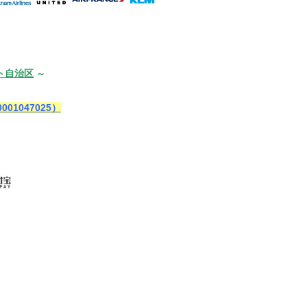
ト自治区
～
1047025）