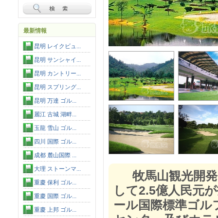
最新情報
昆明 レイクビュ...
昆明 サンシャイ...
昆明 カントリー...
昆明 スプリング...
昆明 万達 ゴル...
麗江 古城 湖畔...
玉龍 雪山 ゴル...
四川 国際 ゴル...
成都 麓山国際 ...
大理 ストーンマ...
牧馬山観光開発
重慶 保利 ゴル...
して2.5億人民元が
重慶 国際 ゴル...
ール国際標準ゴル
重慶 上邦 ゴル...