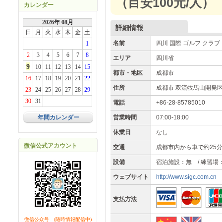
（目安100元/人）
カレンダー
2026年 08月
詳細情報
日
月
火
水
木
金
土
名前
四川 国際 ゴルフ クラ
1
2
3
4
5
6
7
8
エリア
四川省
9
10
11
12
13
14
15
都市・地区
成都市
16
17
18
19
20
21
22
住所
成都市 双流牧馬山開発
23
24
25
26
27
28
29
30
31
電話
+86-28-85785010
年間カレンダー
営業時間
07:00-18:00
休業日
なし
微信公式アカウント
交通
成都市内から車で約25
設備
宿泊施設：無 / 練習場
ウェブサイト
http://www.sigc.com.cn
支払方法
微信公众号 (随時情報配信中)