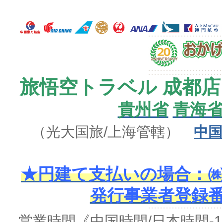
旅悟空トラベル 成都店
貴州省
青海
（光大国旅/上海管轄）
中国
★円建て支払いの場合：㈱
発行事業者登録番号 
営業時間
《中国時間/日本時間-