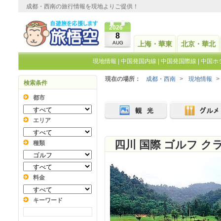
成都・西南の旅行情報を現地よりご提供！
2026
8
AUG
上海・華東
北京・華北
現地情報
|
中国発国内線
|
中国発国際線
|
中国ホ
現在の場所：
成都・西南
>
現地情報
>
検索条件
都市
エリア
四川 国際 ゴルフ ク
種類
料金
キーワード