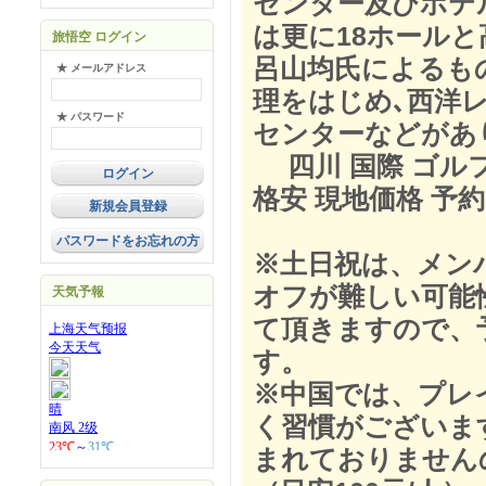
センター及びホテ
は更に18ホール
旅悟空 ログイン
呂山均氏によるも
★ メールアドレス
理をはじめ､西洋レ
★ パスワード
センターなどがあ
四川 国際 ゴルフ
格安 現地価格 予約
新規会員登録
パスワードをお忘れの方
※土日祝は、メンバ
オフが難しい可能
天気予報
て頂きますので、
す。
※中国では、プレ
く習慣がございま
まれておりません