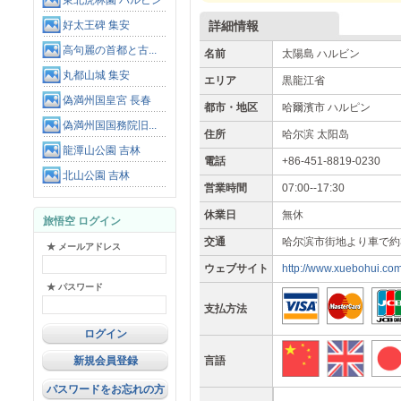
東北虎林園 ハルビン
好太王碑 集安
詳細情報
高句麗の首都と古...
名前
太陽島 ハルビン
丸都山城 集安
エリア
黒龍江省
偽満州国皇宮 長春
都市・地区
哈爾濱市 ハルピン
偽満州国国務院旧...
住所
哈尔滨 太阳岛
龍潭山公園 吉林
電話
+86-451-8819-0230
北山公園 吉林
営業時間
07:00--17:30
休業日
無休
旅悟空 ログイン
交通
哈尔滨市街地より車で約
★ メールアドレス
ウェブサイト
http://www.xuebohui.com
★ パスワード
支払方法
新規会員登録
言語
パスワードをお忘れの方