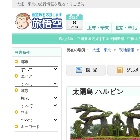
大連・東北の旅行情報を現地よりご提供！
2026
8
AUG
上海・華東
北京・華北
現地情報
|
中国発国内線
|
中国発国際線
|
中国ホ
現在の場所：
大連・東北
>
現地情報
>
検索条件
都市
エリア
太陽島 ハルビン
種類
料金
キーワード