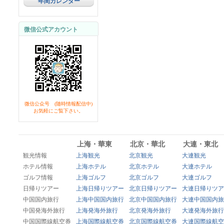
年間カレンダー
微信公式アカウント
微信公众号 (随時情報配信中)
お気軽にご覧下さい。
上海・華東
北京・華北
大連・東北
観光情報
上海観光
北京観光
大連観光
ホテル情報
上海ホテル
北京ホテル
大連ホテル
ゴルフ情報
上海ゴルフ
北京ゴルフ
大連ゴルフ
日帰りツアー
上海日帰りツアー
北京日帰りツアー
大連日帰りツア
中国国内旅行
上海中国国内旅行
北京中国国内旅行
大連中国国内旅
中国発海外旅行
上海発海外旅行
北京発海外旅行
大連発海外旅行
中国国際線航空券
上海国際線航空券
北京国際線航空券
大連国際線航空