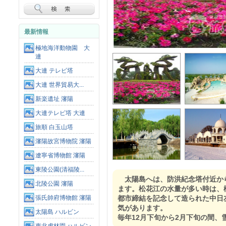
最新情報
極地海洋動物園 大
連
大連 テレビ塔
大連 世界貿易大...
新楽遺址 瀋陽
大連テレビ塔 大連
旅順 白玉山塔
瀋陽故宮博物院 瀋陽
遼寧省博物館 瀋陽
東陵公園(清福陵...
太陽島へは、防洪紀念塔付近か
北陵公園 瀋陽
ます。松花江の水量が多い時は、
張氏帥府博物館 瀋陽
都市締結を記念して造られた中日
気があります。
太陽島 ハルビン
毎年12月下旬から2月下旬の間、