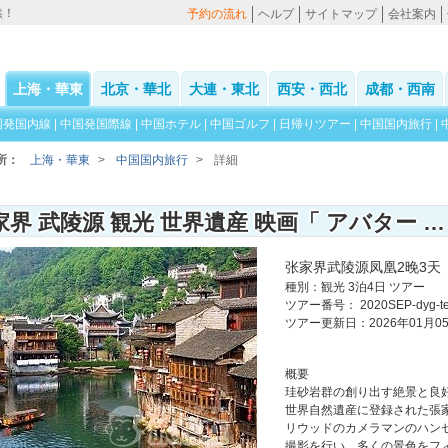
供！
予約の流れ
ヘルプ
サイトマップ
会社案内
上海・華東
北京・華北
大連・東北
西安・西北
成都・西南
国発国内線
|
中国発国際線
|
中国ホテル
|
中国ゴルフ
|
日帰りツアー
|
中国国内旅行
|
所：
上海・華東
>
中国国内旅行
>
詳細
張家界 武陵源 観光 世界遺産 映画「 アバター 」の世界 & 隠された古城 鳳凰旅行 ツアー 2泊3日
张家界武陵源凤凰2晚3天
種別：観光 3泊4日 ツアー
ツアー番号： 2020SEP-dyg-te
ツアー更新日：2026年01月0
概要
珪砂岩群の創り出す絶景と良
世界自然遺産に登録された張家
リウッドのカメラマンのハン
撮影を行い、多くの景色をフ