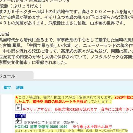
ツアーの見所＞ ※写真はイメージです
武陵源（ ぶりょうげん ）
積２万６千ヘクタール以上の山岳地帯です。高さ２００メートルを超え
立する絶景が望めます。そそり立つ奇岩の峰々の下には清らかな渓流が
４０もの洞窟があります。武陵源はまさに仙境、山水画の世界です。
凰古城
戦国時代から清代に至るまで、軍事政治の中心として繁栄した当時の風
た古城 鳳凰。「中国で最も美しい小城」と、ニュージーランドの著名
。中心部を流れる沱江に沿って、高床式の家々が立ち並び、周囲は高い
0世紀前半の街並みが今も大切に保存されていて、ノスタルジックな雰囲気
家歴史文化都市」に登録されました。
ジュール
都市
詳細
★
コロナ禍以降、観光可能エリアが若干変更されております。
2020年
した上で、旅悟空 独自の観光ルートを再設定
しております！
をクリックすると、各観光地の動画が流れます（音声にご注意下さい
１泊目
※下記便にて上海 浦東⇒張家界へ
HO1143 浦東-張家界 0800 1040
※冬季は木土曜のみ運行
※またはフライト運行により、江蘇省、北京、天津、広州、深セン発着の手配も可能