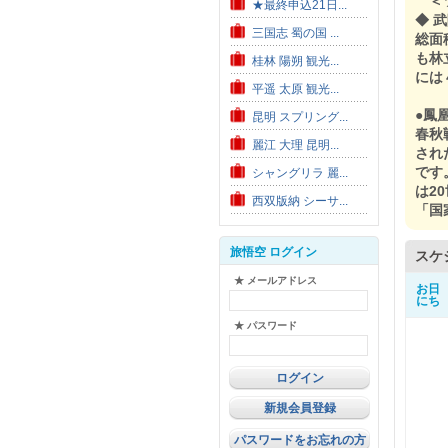
＜
★最終申込21日...
◆ 
三国志 蜀の国 ...
総面
も林
桂林 陽朔 観光...
には
平遥 太原 観光...
●鳳
昆明 スプリング...
春秋
麗江 大理 昆明...
され
です
シャングリラ 麗...
は2
西双版納 シーサ...
「国
旅悟空 ログイン
スケ
★ メールアドレス
お日
にち
★ パスワード
新規会員登録
パスワードをお忘れの方