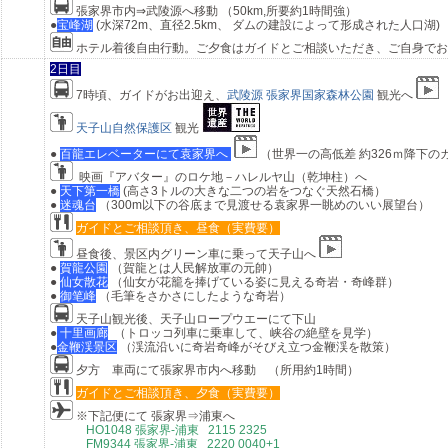
張家界市内
⇒
武陵源へ移動 （
50km,
所要約
1
時間強）
●
宝峰湖
(水深72m、直径2.5km、 ダムの建設によって形成された人口湖)
ホテル着後自由行動。ご夕食はガイドとご相談いただき、ご自身でお
2日目
7時頃、ガイドがお出迎え、
武陵源 張家界国家森林公園
観光へ
天子山自然保護区
観光
●
百龍エレベーターにて袁家界へ
（世界一の高低差 約326ｍ降下
映画『アバター』のロケ地－ハレルヤ山（乾坤柱）へ
●
天下第一橋
(高さ3トルの大きな二つの岩をつなぐ天然石橋）
●
迷魂台
（300m以下の谷底まで見渡せる袁家界一眺めのいい展望台）
ガイドとご相談頂き、昼食（実費要）
昼食後、景区内グリーン車に乗って天子山へ
●
賀龍公園
（賀龍とは人民解放軍の元帥）
●
仙女散花
（仙女が花籠を捧げている姿に見える奇岩・奇峰群）
●
御笔峰
（毛筆をさかさにしたような奇岩）
天子山観光後、天子山ロープウエーにて下山
●
十里画廊
（トロッコ列車に乗車して、峡谷の絶壁を見学）
●
金鞭渓景区
（渓流沿いに奇岩奇峰がそびえ立つ金鞭渓を散策）
夕方
車両にて張家界市内へ移動
（所用約1時間）
ガイドとご相談頂き、夕食（実費要）
※下記便にて 張家界⇒浦東へ
HO1048 張家界-浦東 2115 2325
FM9344 張家界-浦東 2220 0040+1