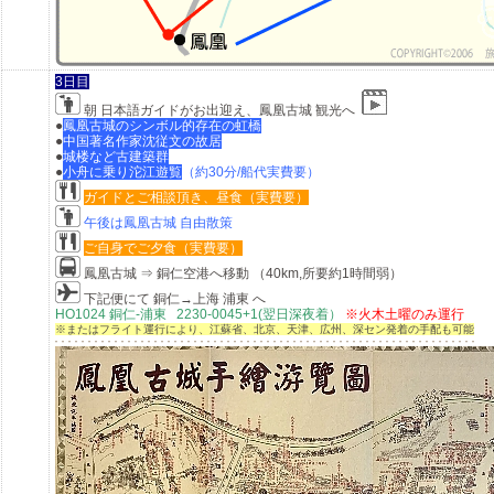
3日目
朝 日本語ガイドがお出迎え、鳳凰古城 観光へ
●
鳳凰古城のシンボル的存在の虹橋
●
中国著名作家沈従文の故居
●
城楼など古建築群
●
小舟に乗り沱江遊覧
（約30分/船代実費要）
ガイドとご相談頂き、昼食（実費要）
午後は鳳凰古城 自由散策
ご自身でご夕食（実費要）
鳳凰古城 ⇒ 銅仁空港へ移動 （
40km,所要約1時間弱）
下記便にて
銅仁→上海 浦東 へ
HO1024 銅仁-浦東 2230-0045+1(翌日深夜着）
※火木土曜のみ運行
※またはフライト運行により、江蘇省、北京、天津、広州、深セン発着の手配も可能