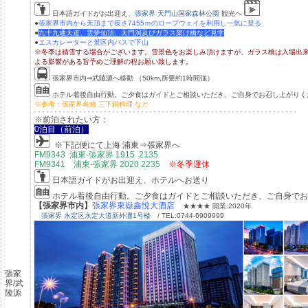
日本語ガイドがお出迎え、
張家界 天門山国家森林公園
観光へ
●
張家界市内から天頂まで長さ7455ｍのロープウェイを利用し一気に登る
●
九十九通天道、雲夢仙頂、天門洞及びガラス架け橋など見学
●
エスカレーターと景区内バスで下山
※冬季は積雪する場合がございます。雪景色をお楽しみ頂けますが、ガラス橋は入場出
よる影響がある旨予めご理解の程お願い致します。
張家界市内
⇒
武陵源へ移動 （
50km,
所要約
1
時間強）
ホテル着後自由行動。ご夕食はガイドとご相談いただき、ご自身でお召し上がりく
※参考：張家界名物 三下鍋料理 など
※前泊されたい方：
0泊目（前泊）
※下記便にて上海 浦東⇒張家界へ
FM9343 浦東-張家界 1915 2135
FM9341 浦東-張家界 2020 2235
※冬季運休
日本語ガイドがお出迎え、ホテルへお送り
ホテル着後自由行動。ご夕食はガイドとご相談いただき、ご自身でお
【張家界市内】
張家界東嶽鑫悅大酒店
★★★★ 開業:2020年
張家界 永定区永定大道新外灘1号楼
/ TEL:0744-6909999
張家
界/武
陵源