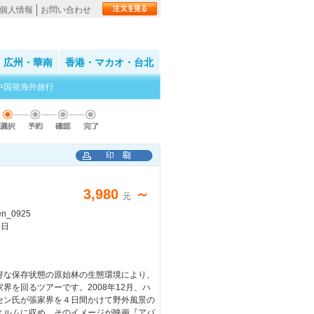
個人情報
お問い合わせ
広州・華南
香港・マカオ・台北
中国発海外旅行
3,980
～
元
n_0925
5日
好な保存状態の原始林の生態環境により、
界を回るツアーです。2008年12月、ハ
セン氏が張家界を４日間かけて野外風景の
ィルムに収め、そのイメージが映画『アバ