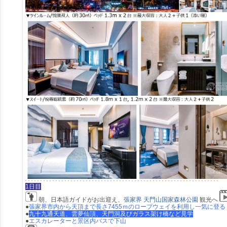
1日目
朝、
日本語ガイドがお出迎え、
張家界 天門山国家森林公園
観光へ
●
張家界市内から天頂まで長さ7455ｍのロープウェイを利用し一気に登る
●
九十九通天道、雲夢仙頂、天門洞及びガラス架け橋など見学
●
エスカレーターと景区内バスで下山