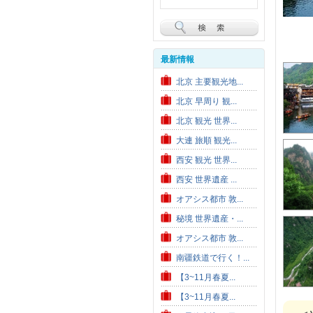
最新情報
北京 主要観光地...
北京 早周り 観...
北京 観光 世界...
大連 旅順 観光...
西安 観光 世界...
西安 世界遺産 ...
オアシス都市 敦...
秘境 世界遺産・...
オアシス都市 敦...
南疆鉄道で行く！...
【3~11月春夏...
【3~11月春夏...