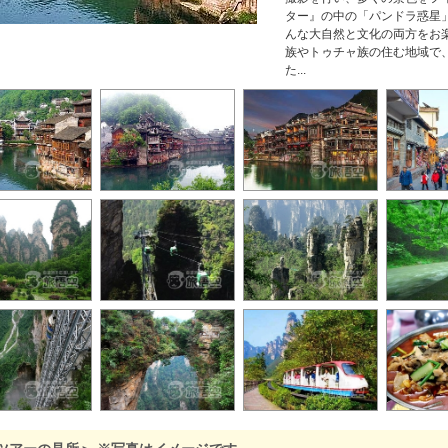
ター』の中の「パンドラ惑星
んな大自然と文化の両方をお
族やトゥチャ族の住む地域で
た...