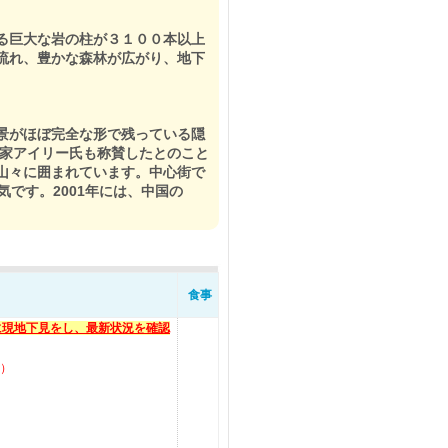
る巨大な岩の柱が３１００本以上
流れ、豊かな森林が広がり、地下
景がほぼ完全な形で残っている隠
作家アイリー氏も称賛したとのこと
山々に囲まれています。中心街で
です。2001年には、中国の
食事
秋に現地下見をし、最新状況を確認
）