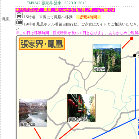
FM9342 張家界-浦東 2320 0130+1
★2泊目戻らず、鳳凰古城へ向かう2泊3日プランも可能です
15時頃 車両にて鳳凰へ移動
（所用4時間）
鳳凰
19時頃 鳳凰
ホテル着後自由行動。ご夕食はガイドとご相談いただき
い
※この日は移動時間、観光時間が長い１日となります。あらかじめご理解