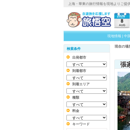
上海・華東の旅行情報を現地よりご提
2026
8
AUG
現地情報
|
中
現在の場
検索条件
出発都市
到着都市
到着エリア
種類
料金
キーワード