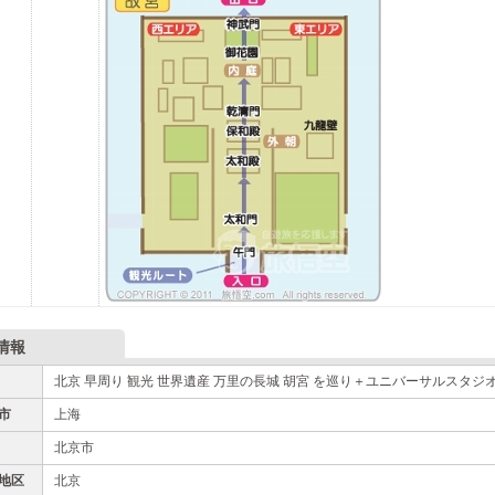
情報
北京 早周り 観光 世界遺産 万里の長城 胡宮 を巡り＋ユニバーサルスタジオ 
市
上海
北京市
地区
北京