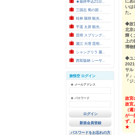
にあ
★最終申込21日...
いは
三国志 蜀の国 ...
た。
桂林 陽朔 観光...
◆故
平遥 太原 観光...
北京
輝く
昆明 スプリング...
上の
麗江 大理 昆明...
博物
シャングリラ 麗...
◆ユ
西双版納 シーサ...
20
サル
ド」
旅悟空 ログイン
「ジ
★ メールアドレス
故宮
★ パスワード
故宮
（週
が一
ず、
新規会員登録
★
パスワードをお忘れの方