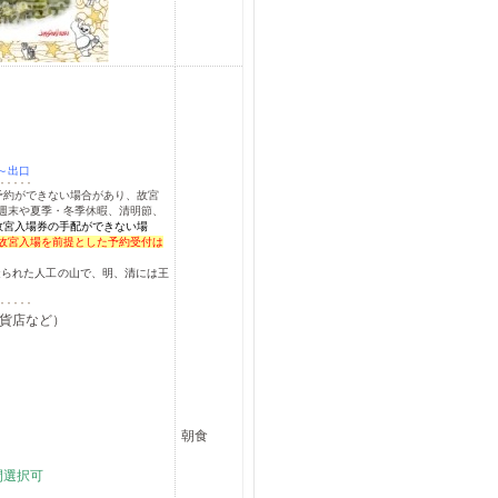
～出口
予約ができない場合があり、故宮
週末や夏季・冬季休暇、清明節、
故宮入場券の手配ができない場
故宮入場を前提とした予約受付は
造られた人工の山で、明、清には王
貨店など）
朝食
間選択可