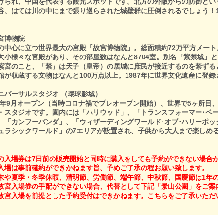
げられ、中国を代表する観光スポットです。北方の外敵からの防御とい
谷、はては川の中にまで張り巡らされた城壁群に圧倒されるでしょう！1
宮博物院
の中心に立つ世界最大の宮殿「故宮博物院」。総面積約72万平方メー
大小様々な宮殿があり、その部屋数はなんと8704室。別名「紫禁城」
紫宮のこと、「禁」は天子（皇帝）の居城に庶民が接近するのを禁ずる
館が収蔵する文物はなんと100万点以上。1987年に世界文化遺産に登
ニバーサルスタジオ （環球影城）
21年9月オープン（当時コロナ禍でプレオープン開始）、世界で5ヶ所目
・スタジオです。園内には「ハリウッド」、「トランスフォーマー･ベ
、「カンフーパンダ」、「ウィザーディングワールド･オブ･ハリーポッ
ュラシックワールド」の7エリアが設置され、子供から大人まで楽しめ
の入場券は7日前の販売開始と同時に購入をしても予約ができない場合
入場は事前確約ができかねます旨、予めご了承の程お願い致します。
末や夏季・冬季休暇、清明節、労働節、端午節、中秋節、国慶節は1年
故宮入場券の手配ができない場合、代替として下記「景山公園」をご案
故宮入場を前提とした予約受付はできかねます。こちらをご了承いただ