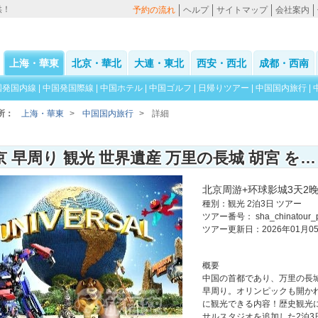
供！
予約の流れ
ヘルプ
サイトマップ
会社案内
上海・華東
北京・華北
大連・東北
西安・西北
成都・西南
国発国内線
|
中国発国際線
|
中国ホテル
|
中国ゴルフ
|
日帰りツアー
|
中国国内旅行
|
所：
上海・華東
>
中国国内旅行
>
詳細
北京 早周り 観光 世界遺産 万里の長城 胡宮 を巡り＋ユニバーサルスタジオ 2泊3日 旅行 ツアー
北京周游+环球影城3天2
種別：観光 2泊3日 ツアー
ツアー番号： sha_chinatour_p
ツアー更新日：2026年01月0
概要
中国の首都であり、万里の長
早周り。オリンピックも開かれ
に観光できる内容！歴史観光
サルスタジオを追加した2泊3