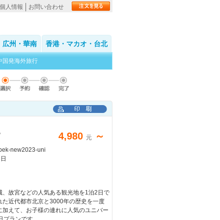
個人情報
お問い合わせ
広州・華南
香港・マカオ・台北
中国発海外旅行
晚
4,980
～
元
ek-new2023-uni
5日
城、故宮などの人気ある観光地を1泊2日で
た近代都市北京と3000年の歴史を一度
に加えて、お子様の連れに人気のユニバー
日プランです。