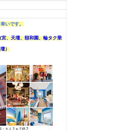
ら幸いです。
、故宮、天壇、頤和園、輪タク乗
天壇）
年