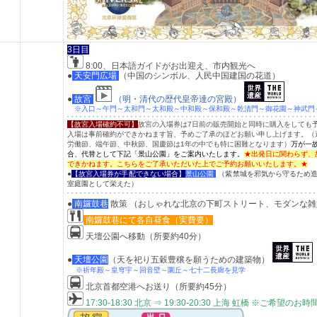
3日目
8:00、日本語ガイドがお出迎え、市内観光へ
●
天安門広場
（中国のシンボル、人民中国建国の花道）
●
故宮
（明・清代の歴代皇帝達の宮殿）
※入口～午門～太和門～太和殿～中和殿～保和殿～乾清門～御花園～神武門
【故宮入場確約不可】
故宮の入場券は
7
日前の販売開始と同時に購入をしても
入場は事前確約ができかねます旨、予めご了承のほどお願い申し上げます。（
労働節、端午節、中秋節、国慶節は1年の中でも特に困難となります）
万が一
合、代替として下記「景山公園」をご案内いたします。
★出発日に関わらず、
できかねます。こちらをご了承いただいた上でご予約お願いいたします。★
●
【故宮入場券が手配できない場合】
景山公園
（紫禁城を邪気から守るため
室庭園として栄えた）
●
南鑼鼓巷
散策 （おしゃれな北京の下町ストリート、モダンな雑
南鑼鼓巷にて各自昼食（実費要）
天壇公園へ移動（所要約40分）
●
天壇公園
（天を祀り五穀豊穣を願うための建築物）
※祈年殿～皇穹宇～回音壁～圜丘～七十二長廊を見学
北京首都空港へお送り（所要約45分）
17:30-18:30 北京 ⇒ 19:30-20:30 上海 虹橋
※ご希望のお時