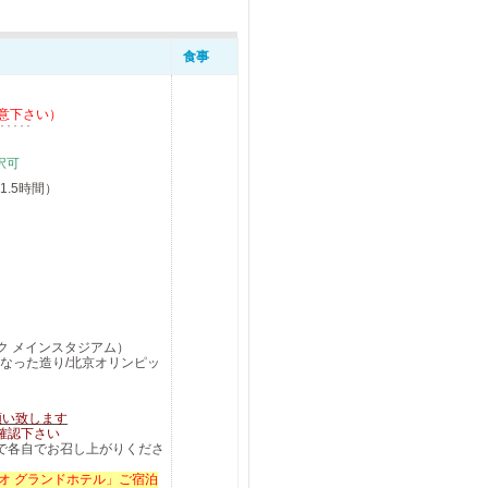
食事
意下さい）
選択可
.5時間）
）
ク メインスタジアム）
重なった造り/北京オリンピッ
願い致します
確認下さい
で各自
でお召し上がりくださ
オ グランドホテル」ご宿泊