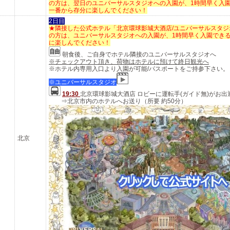
の方は、翌日のユニバーサルスタジオへの入園が、1時間早く入
一番から存分に楽しんでください！
2日目
★隣接した公式ホテル「北京環球影城大酒店/ユニバーサルスタジ
の方は、ユニバーサルスタジオへの入園が、1時間早く入園でき
に楽しんでください！
朝食後、ご自身でホテル隣接のユニバーサルスタジオへ
※チェックアウト頂き、荷物はホテルに預けて終日観光へ
※ホテル内専用入口より入園が可能/パスポートをご持参下さい。
※ユニバーサルスタジオ
19:30
北京環球影城大酒店 ロビーに運転手(ガイド無)がお出
⇒北京市内のホテルへお送り（所要 約50分）
北京