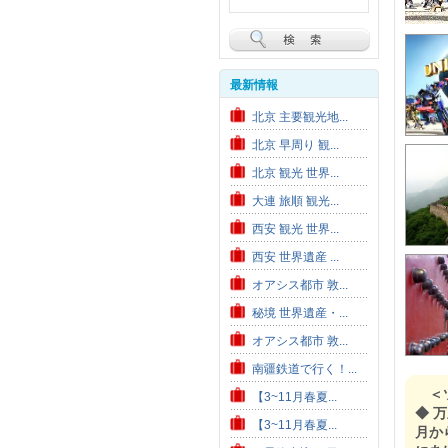
最新情報
北京 主要観光地...
北京 早周り 観...
北京 観光 世界...
大連 旅順 観光...
西安 観光 世界...
西安 世界遺産 ...
オアシス都市 敦...
秘境 世界遺産・...
オアシス都市 敦...
南疆鉄道で行く！...
＜
【3~11月春夏...
◆ 
【3~11月春夏...
月か