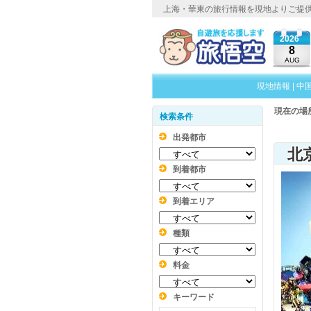
上海・華東の旅行情報を現地よりご提
2026
8
AUG
現地情報
|
中
現在の場
検索条件
出発都市
到着都市
到着エリア
種類
料金
キーワード