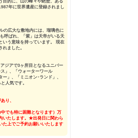
う目的に、山の峰々や絶壁、ある
987年に世界遺産に登録されまし
トルの広大な敷地内には、瑠璃色に
とも呼ばれ、「紫」は天帝がいる天
という意味を持っています。 現在
録されました。
、アジアで3ヶ所目となるユニバー
ース」、「ウォーターワール
ター」、「ミニオン･ランド」、
ると人気です。
があり、
の中でも特に困難となります）万
内いたします。★出発日に関わら
いた上でご予約お願いいたします