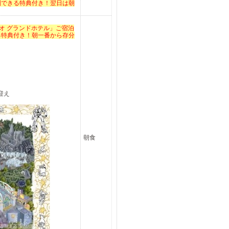
園できる特典付き！翌日は朝
オ グランドホテル」ご宿泊
る特典付き！朝一番から存分
迎え
朝食