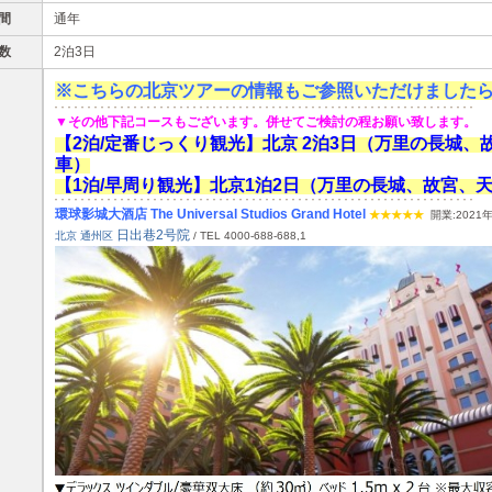
間
通年
数
2泊3日
※こちらの北京ツアーの情報もご参照いただけました
▼その他下記コースもございます。併せてご検討の程お願い致します。
【2泊/定番じっくり観光】北京 2泊3日（万里の長城
車）
【1泊/早周り観光】北京1泊2日（万里の長城、故宮、
環球影城大酒店
The Universal Studios Grand Hotel
★
★★★
★
開業:2021
日出巷2号院
北京 通州区
/ TEL 4000-688-688,1