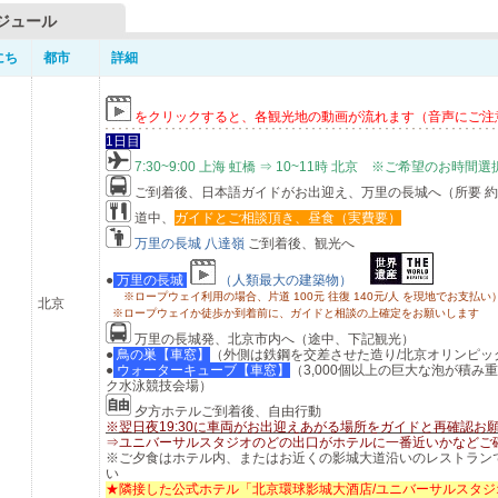
ジュール
にち
都市
詳細
をクリックすると、各観光地の動画が流れます（音声にご注
1日目
7:30~9:00 上海 虹橋 ⇒ 10~11時 北京 ※ご希望のお時間
ご到着後、日本語ガイドがお出迎え、万里の長城へ（所要 約1
道中、
ガイドとご相談頂き、昼食（実費要）
万里の長城 八達嶺
ご
到着後、観光へ
●
万里の長城
（人類最大の建築物）
※ロープウェイ利用の場合、片道 100元 往復 140元/人 を現地でお支払い
北京
※ロープウェイか徒歩か到着前に、ガイドと相談の上確定をお願いします
万里の長城発、北京市内へ（途中、下記観光）
●
鳥の巣【車窓】
（外側は鉄鋼を交差させた造り/北京オリンピッ
●
ウォーターキューブ【車窓】
（3,000個以上の巨大な泡が積み
ク水泳競技会場）
夕方ホテルご到着後、自由行動
※翌日夜19:30に車両がお出迎えあがる場所をガイドと再確認お
⇒ユニバーサルスタジオのどの出口がホテルに一番近いかなどご
※ご夕食はホテル内、
またはお近くの影城大道沿いのレストラン
い
★隣接した公式ホテル「北京環球影城大酒店/ユニバーサルスタジ