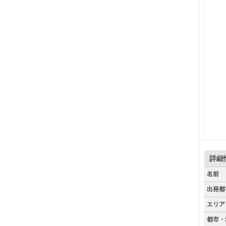
詳細
名前
出発都
エリア
都市・