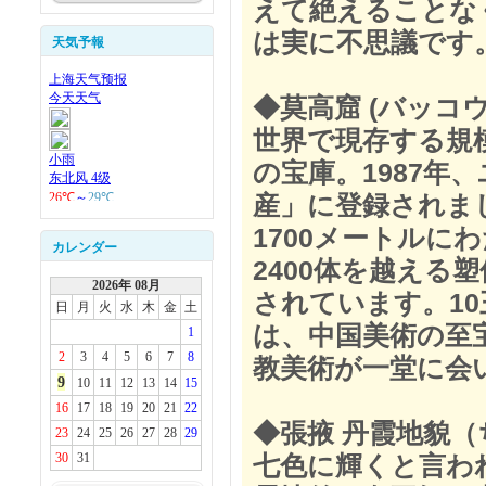
えて絶えることな
は実に不思議です
天気予報
◆莫高窟 (バッコウ
世界で現存する規
の宝庫。1987年
産」に登録されま
1700メートルに
カレンダー
2400体を越える
2026年 08月
されています。10
日
月
火
水
木
金
土
は、中国美術の至
1
2
3
4
5
6
7
8
教美術が一堂に会
9
10
11
12
13
14
15
16
17
18
19
20
21
22
◆張掖 丹霞地貌
23
24
25
26
27
28
29
30
31
七色に輝くと言わ