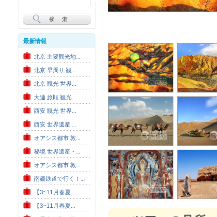
最新情報
北京 主要観光地...
北京 早周り 観...
北京 観光 世界...
大連 旅順 観光...
西安 観光 世界...
西安 世界遺産 ...
オアシス都市 敦...
秘境 世界遺産・...
オアシス都市 敦...
南疆鉄道で行く！...
【3~11月春夏...
【3~11月春夏...