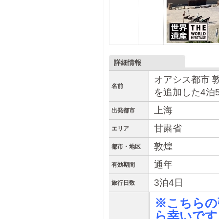
詳細情報
オアシス都市 敦
名前
を追加した4泊
上海
出発都市
甘粛省
エリア
敦煌
都市・地区
通年
有効期間
3泊4日
旅行日数
※こちらの
ら幸いです