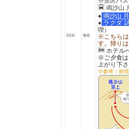
※景区バス
鳴沙山 
●
鳴沙山 
●
ラクダ 
喫）
※こちらは
3日目
敦煌
す。帰りは
ホテル
※ご夕食
上がり下さ
※参考：敦煌