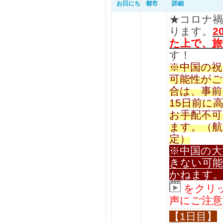
お日にち
都市
詳細
★コロナ禍
ります。
2
た上で、旅
す！
※中国の祝
可能性がご
合は、事前
15日前に
お手配不可
ます。（航
定）
※中国の大
きない可能
かねます
をクリ
声にご注意
【1日目】