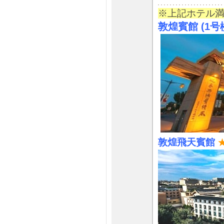
※上記ホテル
敦煌賓館 (1
敦煌飛天賓館