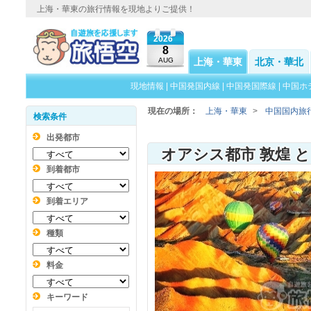
上海・華東の旅行情報を現地よりご提供！
2026
8
AUG
上海・華東
北京・華北
現地情報
|
中国発国内線
|
中国発国際線
|
中国ホ
現在の場所：
上海・華東
>
中国国内旅
検索条件
出発都市
到着都市
到着エリア
種類
料金
キーワード