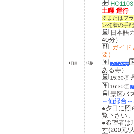
HO110
土曜 運行
※またはフラ
ン発着の手配
日本語
40分）
ガイド
要）
大仏寺
1日目
張掖
ある寺）
15:30頃
16:30頃
景区バス
～仙縁台～
●夕日に照
覧下さい。
●希望者は
す(200元/人