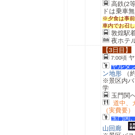
高鉄(2
ドは乗車無
※夕食は事前
車内でお召し
敦煌駅
夜ホテ
【3日目】
ヤ
7:00頃
ヤルダ
ン地形
（約
※景区内バ
学
玉門関
道中、
（実費要）
玉門関
山回廊