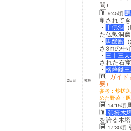
間）
馬
9:45頃
削されてき
・
千佛洞
（
た仏教洞窟
・
馬蹄殿
（
さ3mの中
・
三十三天
された石窟
・
格薩爾王
ガイド
2日目
敦煌
要）
参考：
炒搓魚
めた野菜・豚
14:15頃
張掖
木
を誇る木塔
17:30頃