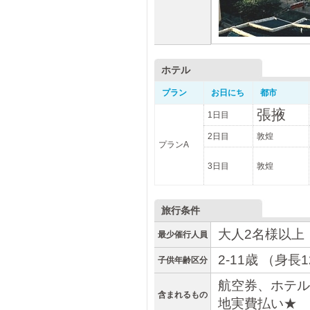
ホテル
プラン
お日にち
都市
張掖
1日目
2日目
敦煌
プランA
3日目
敦煌
旅行条件
大人2名様以上
最少催行人員
2-11歳 （身
子供年齢区分
航空券、ホテル
含まれるもの
地実費払い★