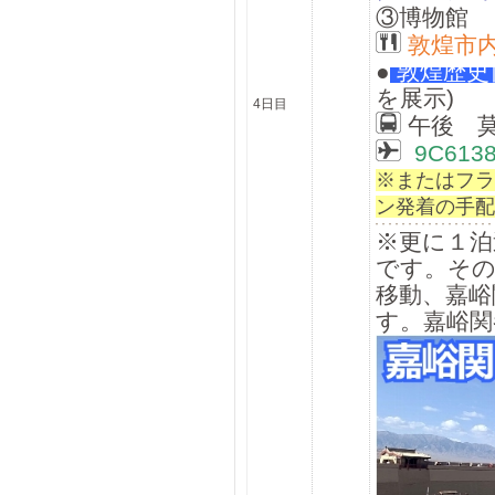
③博物館
敦煌市
●
敦煌歴史
を展示)
4日目
午後
莫
9C613
※またはフラ
ン発着の手配
※更に１泊
です。その
移動、嘉峪
す。嘉峪関