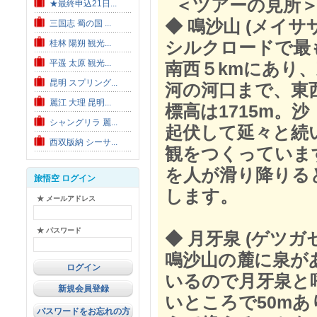
＜ツアーの見所＞
★最終申込21日...
◆ 鳴沙山 (メイサ
三国志 蜀の国 ...
シルクロードで最
桂林 陽朔 観光...
平遥 太原 観光...
南西５kmにあり
昆明 スプリング...
河の河口まで、東西
麗江 大理 昆明...
標高は1715m。
シャングリラ 麗...
起伏して延々と続
西双版納 シーサ...
観をつくっていま
を人が滑り降りる
旅悟空 ログイン
します。
★ メールアドレス
★ パスワード
◆ 月牙泉 (ゲツガ
鳴沙山の麓に泉が
いるので月牙泉と
新規会員登録
いところで50mあ
パスワードをお忘れの方