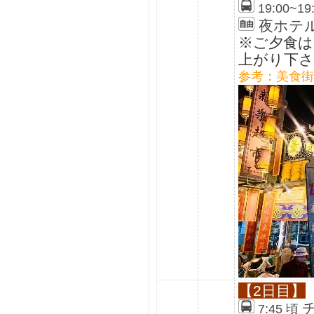
19:00~19
夜ホテ
※ご夕食
上がり下さ
参考：美食街
【2日目】
7:45 頃