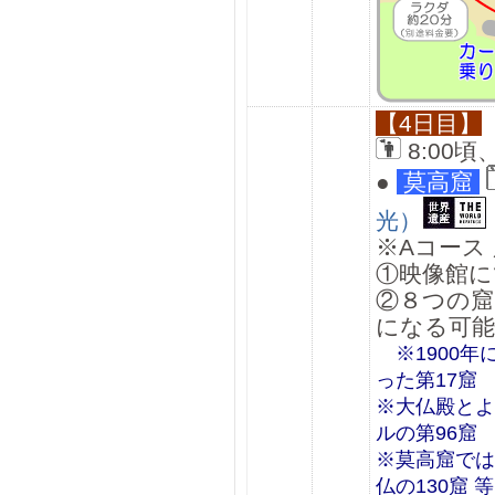
【4日目】
8:00
●
莫高窟
光）
※Aコース
①映像館に
②８つの窟
になる可能
※1900年
った第17窟
※大仏殿とよ
ルの第96窟
※莫高窟では
仏の130窟 等