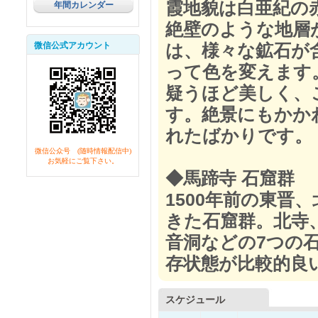
霞地貌は白亜紀の
年間カレンダー
絶壁のような地層
微信公式アカウント
は、様々な鉱石が
って色を変えます
疑うほど美しく、
す。絶景にもかか
れたばかりです。
微信公众号 (随時情報配信中)
お気軽にご覧下さい。
◆馬蹄寺 石窟群
1500年前の東晋
きた石窟群。北寺
音洞などの7つの
存状態が比較的良
スケジュール