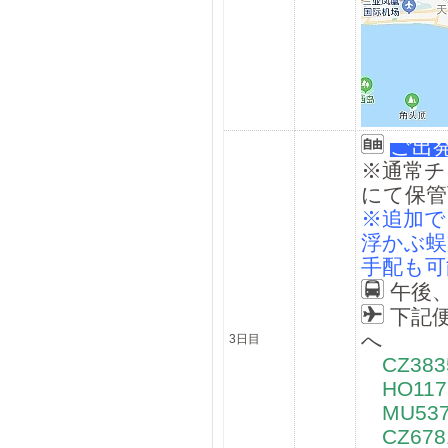
ご出
※通常チ
にて保管
※追加で
浮かぶ蜈
手配も可
午後
下記
へ
3日目
CZ38
HO117
MU537
CZ678