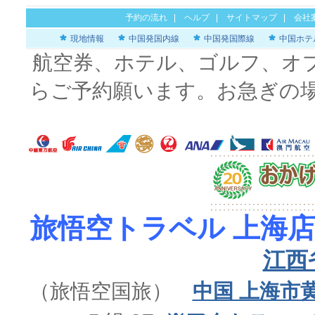
予約の流れ
|
ヘルプ
|
サイトマップ
|
会社
現地情報
中国発国内線
中国発国際線
中国ホテ
航空券、ホテル、ゴルフ、オ
らご予約願います。お急ぎの
旅悟空トラベル 上海店
江西
（旅悟空国旅）
中国 上海市