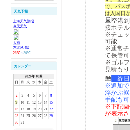
で、パス
天気予報
は入国日
空港
接ホテル
※チェ
可能
※通常チ
て保管可
※ゴルフ
カレンダー
見積もり
2026年 08月
終
日
月
火
水
木
金
土
※追加で
1
浮かぶ蜈
2
3
4
5
6
7
8
手配も可
9
10
11
12
13
14
15
※下記画
16
17
18
19
20
21
22
が表示さ
23
24
25
26
27
28
29
30
31