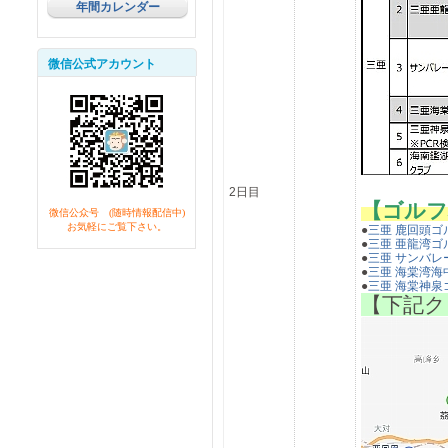
年間カレンダー
微信公式アカウント
2日目
【ゴルフ
微信公众号 (随時情報配信中)
お気軽にご覧下さい。
●
三亜 鹿回頭ゴ
●
三亜 亜龍湾ゴ
●
三亜 サンバレ
●
三亜 海棠湾海
●
三亜 海棠神泉
【下記ク