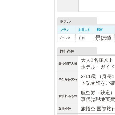
ホテル
プラン
お日にち
都市
景徳鎮
プランA
1日目
旅行条件
大人2名様以上
最少催行人員
ホテル・ガイド
2-11歳 （身
子供年齢区分
下記★印をご確
航空券（鉄道）
含まれるもの
事代は現地実費
旅悟空 国際旅
取扱会社