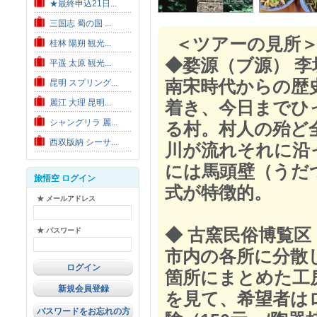
★最終申込21日...
三国志 蜀の国 ...
＜ツアーの見所＞
桂林 陽朔 観光...
◆婺源（ブ源） 李
平遥 太原 観光...
南宋時代からの歴
昆明 スプリング...
麗江 大理 昆明...
着き、今日までひ
シャングリラ 麗...
る村。村人の殆ど
西双版納 シーサ...
川が流れそれに沿
には馬頭壁（うだ
旅悟空 ログイン
式が特徴的。
★ メールアドレス
◆ 古窯民俗博覧区
★ パスワード
市内の各所に分散
箇所にまとめた工
新規会員登録
を見て、希望者は
パスワードをお忘れの方