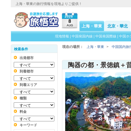
上海・華東の旅行情報を現地よりご提供！
2026
8
AUG
上海・華東
北京・華北
現地情報
|
中国発国内線
|
中国発国際線
|
中国ホ
現在の場所：
上海・華東
>
中国国内旅
検索条件
出発都市
到着都市
到着エリア
種類
料金
キーワード