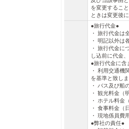
及び当該事由と
を変更すること
ときは変更後に
●旅行代金●
・ 旅行代金は
・ 明記以外は
・ 旅行代金に
し込前に代金、
●旅行代金に含
・ 利用交通機
を基準と致しま
・ バス及び船
・ 観光料金（
・ ホテル料金
・ 食事料金（
・ 現地係員費
●弊社の責任●