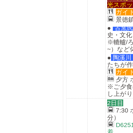
光スポ
ガイ
景徳鎮
●
古窯
史・文化
※轆轤/
~）など
●
陶溪川
たちが作
ガイ
夕方
※ご夕食
し上が
2日目
7:3
分）
D625
着