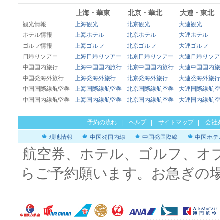
上海・華東
北京・華北
大連・東北
観光情報
上海観光
北京観光
大連観光
ホテル情報
上海ホテル
北京ホテル
大連ホテル
ゴルフ情報
上海ゴルフ
北京ゴルフ
大連ゴルフ
日帰りツアー
上海日帰りツアー
北京日帰りツアー
大連日帰りツア
中国国内旅行
上海中国国内旅行
北京中国国内旅行
大連中国国内旅
中国発海外旅行
上海発海外旅行
北京発海外旅行
大連発海外旅行
中国国際線航空券
上海国際線航空券
北京国際線航空券
大連国際線航空
中国国内線航空券
上海国内線航空券
北京国内線航空券
大連国内線航空
予約の流れ
|
ヘルプ
|
サイトマップ
|
会社
現地情報
中国発国内線
中国発国際線
中国ホテ
航空券、ホテル、ゴルフ、オ
らご予約願います。お急ぎの