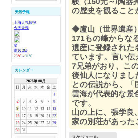
験（150元～/陶
の歴史を観ること
天気予報
◆盧山（世界遺産
171もの峰からな
遺産に登録された
ています。言い伝
7兄弟がおり、こ
カレンダー
後仙人になりまし
2026年 08月
との伝説から、「
日
月
火
水
木
金
土
雲海が代表的な景
1
です。
2
3
4
5
6
7
8
9
10
11
12
13
14
15
山の上に、張学良
16
17
18
19
20
21
22
家の別荘があった
23
24
25
26
27
28
29
30
31
スケジュール