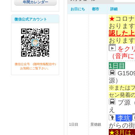
年間カレンダー
お日にち
都市
詳細
★
コロナ
微信公式アカウント
おりま
認した上
おりま
をク
（音声に
1日目
微信公众号 (随時情報配信中)
お気軽にご覧下さい。
G150
源）
※または
セン発着
ブ源
え
李坑
がらの街
1日目
景徳鎮
★3月は