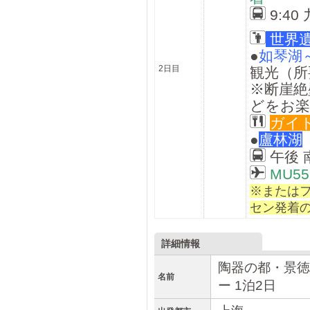
9:4
世界遺
●
如琴湖
2日目
観光（所
※断崖絶
どをお
ガイ
●
盧林湖
午後 
MU55
※または
セン発着
詳細情報
陶器の都・景徳
名前
ー 1泊2日