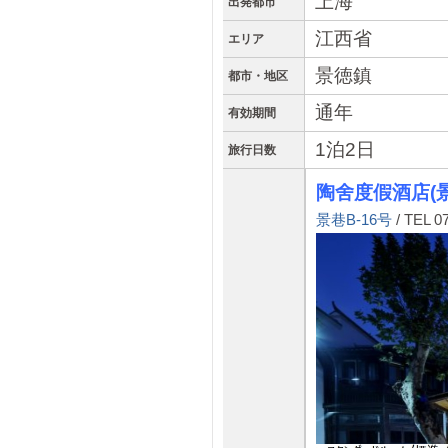
上海
出発都市
江西省
エリア
景徳鎮
都市・地区
通年
有効期間
1泊2日
旅行日数
陶舍度假酒店(
景巷B-16号
/ TEL 0