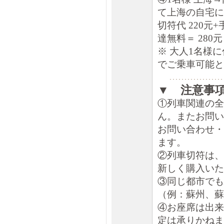
て上海の自宅に
切符代 220元
達無料＝ 280元
※ 大人1名様
でご乗車可能と
▼ 注意事
①列車関連の全
ん。またお問い
お問い合わせ・
ます。
②列車切符は、
新しく購入いた
③同じ都市でも
（例：蘇州、蘇
④お座席は出来
定は承りかねま