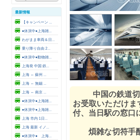
最新情報
【キャンペーン ...
●休演中●上海雑...
わがまま車両＆日...
乗り降り自由 2...
●休演中●動物雑...
上海発 中国 鉄...
上海 ⇔ 蘇州 ...
上海 ⇔ 無錫 ...
中国の鉄道切符
上海 ⇔ 南京 ...
●休演中●上海雑...
お受取いただけま
●休演中●上海雑...
付、当日駅の窓口
上海 市内 1日...
上海 最新 イノ...
煩雑な切符手配
●休演中● 上海...