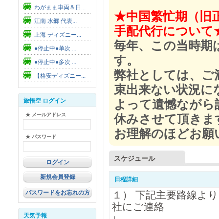
わがまま車両＆日...
★中国繁忙期（旧
江南 水郷 代表...
手配代行について
上海 ディズニー...
毎年、この当時期
●停止中●单次 ...
す。
●停止中●多次 ...
弊社としては、ご
【格安ディズニー...
束出来ない状況に
旅悟空 ログイン
よって遺憾ながら
★ メールアドレス
休みさせて頂きま
お理解のほどお願
★ パスワード
スケジュール
新規会員登録
日程詳細
パスワードをお忘れの方
１） 下記主要路線よ
社にご連絡
天気予報
↓