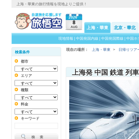
上海・華東の旅行情報を現地よりご提供！
2026
8
AUG
上海・華東
北京・華北
現地情報
|
中国発国内線
|
中国発国際線
|
中国ホ
現在の場所：
上海・華東
>
日帰りツア
検索条件
都市
上海発 中国 鉄道 列
エリア
種類
料金
キーワード