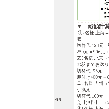
▼ 総額計
①2名様 上海
取
切符代 124元+
250元＝906元
②3名様 北京
の駅までお送り
切符代 95元 +
迎付き400元＝8
③5名様 広州
引換え
切符代 100元+
備考
え【無料】＝75
④1名様 上海