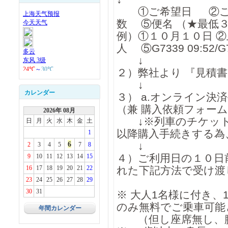
①ご希望日 ②ご希
数 ⑤便名 （★最低
例）①１０月１０
人 ⑤G7339 09:52/G73
↓
２）弊社より 『見積書
↓
カレンダー
３） a.オンライン決済
（兼 購入依頼フォーム
2026年 08月
↓※列車のチケット
日
月
火
水
木
金
土
以降購入手続きする為
1
6
↓
2
3
4
5
7
8
４）ご利用日の１０日
9
10
11
12
13
14
15
16
17
18
19
20
21
22
れた下記方法で受け渡
23
24
25
26
27
28
29
30
31
※ 大人1名様に付き、
のみ無料でご乗車可能
年間カレンダー
（但し座席無し、