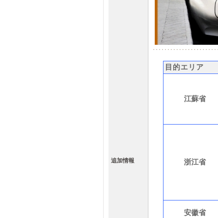
目的エリア
江蘇省
追加情報
浙江省
安
徽
省