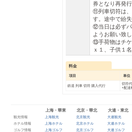
券となり再発行
⑪列車切符は、
す。途中で紛失
⑫当日は必ずパ
ようお願い致し
⑬手荷物はチケ
ｘ１、子供１名
料金
項目
単位
切符代
鉄道 列車 切符 購入代行
+配達
上海・華東
北京・華北
大連・東北
観光情報
上海観光
北京観光
大連観光
ホテル情報
上海ホテル
北京ホテル
大連ホテル
ゴルフ情報
上海ゴルフ
北京ゴルフ
大連ゴルフ