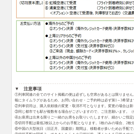
▼ 注意事項
①列車関連の全てのサイト掲載の便は必ずしも空席があるとは限りません
報にタイムラグがあるため、お問い合わせ・ご予約時は必ず第1～3希望
②列車切符は、購入依頼後の変更・取消不可となります。変更の場合は新
③同じ都市でも駅が複数有る場合がございますので、ご注意願います。（
④お座席は出来る限りご一緒のお席をお取りいたしますが、細かいご指定
⑤切符手配は最低2枚以上からのお手配となります。1枚のみの場合、2枚
⑥中国の大型祝日（旧正月、国慶節）期間は、移動者が多いためお手配で