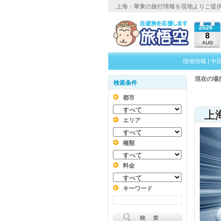
上海・華東の旅行情報を現地よりご提
2026
8
AUG
現地情報
|
中
現在の場
検索条件
都市
上
エリア
種類
料金
キーワード