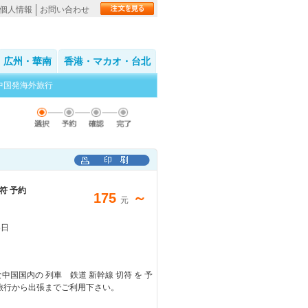
個人情報
お問い合わせ
広州・華南
香港・マカオ・台北
中国発海外旅行
切符 予約
175
～
元
8日
中国国内の 列車 鉄道 新幹線 切符 を 予
旅行から出張までご利用下さい。