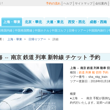
供！
予約の流れ
ヘルプ
サイトマップ
会社案内
上海・華東
北京・華北
大連・東北
西安・西北
成都・西南
国発国内線
|
中国発国際線
|
中国ホテル
|
中国ゴルフ
|
日帰りツアー
|
中国国内旅行
|
所：
上海・華東
>
日帰りツアー
>
詳細
海 ⇔ 南京 鉄道 列車 新幹線 チケット 予約
上海 ⇔ 南京 鉄道 列車 動車 
種別：
鉄道 列車 船 切符 予約
ツアー番号： sha_nkg_train
ツアー更新日：2018年01月1
概要
●上海 ⇔ 南京 手配が面倒な
約代行いたします。近郊への