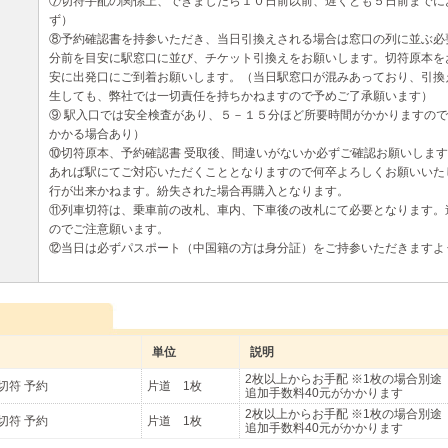
⑦切符手配の関係上、できましたら１０日前以前、遅くとも５日前までに
ず）
⑧予約確認書を持参いただき、当日引換えされる場合は窓口の列に並ぶ必
分前を目安に駅窓口に並び、チケット引換えをお願いします。切符原本を
安に出発口にご到着お願いします。（当日駅窓口が混みあっており、引換
生しても、弊社では一切責任を持ちかねますので予めご了承願います）
⑨ 駅入口では安全検査があり、５－１５分ほど所要時間がかかりますの
かかる場合あり）
⑩切符原本、予約確認書 受取後、間違いがないか必ずご確認お願いしま
あれば駅にてご対応いただくこととなりますので何卒よろしくお願いいた
行が出来かねます。紛失された場合再購入となります。
⑪列車切符は、乗車前の改札、車内、下車後の改札にて必要となります。
のでご注意願います。
⑫当日は必ずパスポート（中国籍の方は身分証）をご持参いただきますよ
単位
説明
2枚以上からお手配 ※1枚の場合別途
 切符 予約
片道 1枚
追加手数料40元がかかります
2枚以上からお手配 ※1枚の場合別途
 切符 予約
片道 1枚
追加手数料40元がかかります