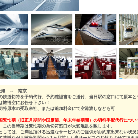
上海 ⇔ 南京
の鉄道切符を予約代行、予約確認書をご送付、当日駅の窓口にて原本と
は旅悟空にお任せ下さい！
符原本の受取来社、または追加料金にて空港渡しなども可
国繁忙期（旧正月期間や国慶節、年末年始期間）の切符手配代行につい
、この当時期は繁忙期の為切符窓口が大変混乱を致します。
としては、ご満足頂ける迅速なサービスのご提供がお約束出来ない状況
て遺憾ながら該当期間から1ヶ月前より当サービスのお休みさせて頂き