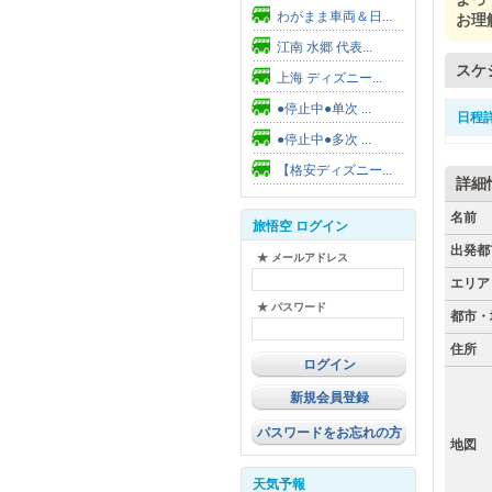
わがまま車両＆日...
お理
江南 水郷 代表...
スケ
上海 ディズニー...
●停止中●单次 ...
日程
●停止中●多次 ...
【格安ディズニー...
詳細
名前
旅悟空 ログイン
出発都
★ メールアドレス
エリア
★ パスワード
都市・
住所
新規会員登録
パスワードをお忘れの方
地図
天気予報