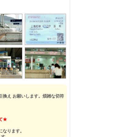
引換え お願いします。煩雑な切符
て★
になります。
ます。