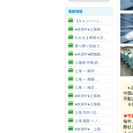
最新情報
【キャンペーン ...
●休演中●上海雑...
わがまま車両＆日...
乗り降り自由 2...
●休演中●動物雑...
上海発 中国 鉄...
上海 ⇔ 蘇州 ...
上海 ⇔ 無錫 ...
●
上海 ⇔ 南京 ...
中国
●休演中●上海雑...
手配
●休演中●上海雑...
※切
上海 市内 1日...
★中
上海 最新 イノ...
毎年
弊社
●休演中● 上海...
よっ