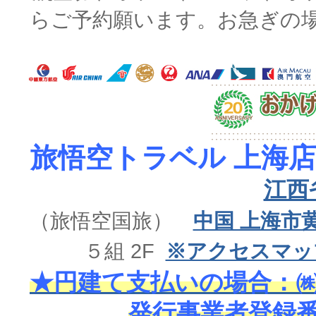
らご予約願います。お急ぎの
旅悟空トラベル 上海店
江西
（旅悟空国旅）
中国 上海市
５組 2F
※アクセスマッ
★円建て支払いの場合：㈱
発行事業者登録番号 