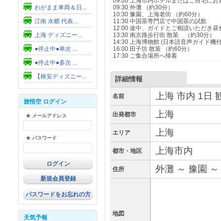
09:00 上海市内ホテルまたはご自宅にお
わがまま車両＆日...
09:30 外灘 （約30分）
10:30 豫園、上海老街 （約60分）
江南 水郷 代表...
11:30 中国茶専門店で中国茶の試飲
12:00 途中、ガイドとご相談いただ
上海 ディズニー...
13:30 南京路歩行街 散策 （約30分）
14:30 上海博物館 (日本語音声ガイド機付
●停止中●单次 ...
16:00 田子坊 散策 （約60分）
17:30 ご集合場所へ帰着
●停止中●多次 ...
【格安ディズニー...
詳細情報
上海 市内 1日 
名前
旅悟空 ログイン
上海
出発都市
★ メールアドレス
上海
エリア
★ パスワード
上海市内
都市・地区
外灘 ～ 豫園 
住所
新規会員登録
パスワードをお忘れの方
地図
天気予報