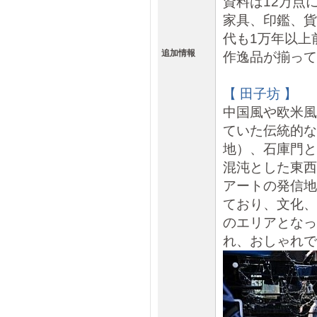
資料は12万点
家具、印鑑、貨
代も1万年以上
追加情報
作逸品が揃って
【 田子坊 】
中国風や欧米風
ていた伝統的な
地）、石庫門と
混沌とした東西
アートの発信地
ており、文化、
のエリアとなっ
れ、おしゃれで