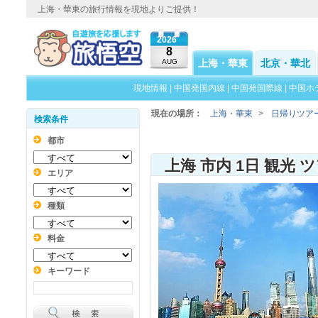
上海・華東の旅行情報を現地よりご提供！
2026
8
AUG
上海・華東
北京・華北
現地情報
|
中国発国内線
|
中国発国際線
|
中国ホ
現在の場所：
上海・華東
>
日帰りツア
検索条件
都市
上海 市内 1日 観光 
エリア
種類
料金
キーワード