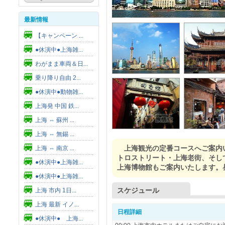
最新情報
【キャンペーン ...
●休演中●上海雑...
わがまま車両＆日...
乗り降り自由 2...
●休演中●動物雑...
上海発 中国 鉄...
上海 ⇔ 蘇州 ...
上海 ⇔ 無錫 ...
上海観光の定番コースへご案内
上海 ⇔ 南京 ...
トロストリート・上海老街、そし
●休演中●上海雑...
上海博物館もご案内いたします。
●休演中●上海雑...
スケジュール
上海 市内 1日...
上海 最新 イノ...
日程詳細
●休演中● 上海...