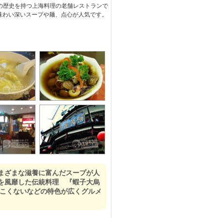
上の歴史を持つ上海料理の老舗レストランで
味わい深いスープや麺、点心が人気です。
まざまな滋養に富んだスープが人
を風靡した伝統料理 『蝦子大烏
っこくないなどの特色が広くグルメ