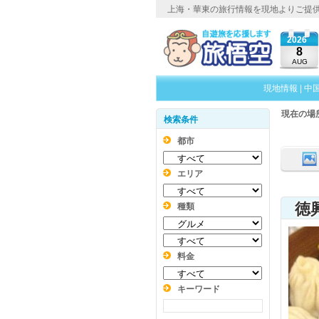
上海・華東の旅行情報を現地よりご提
2026
8
AUG
現地情報
|
中
現在の場
検索条件
都市
エリア
徳
種類
料金
キーワード