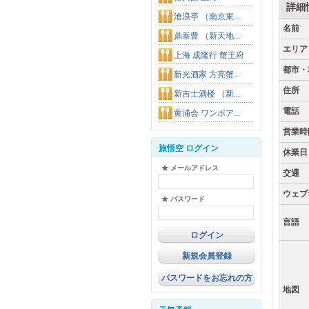
詳細
滄浪亭 （南京東...
名前
鼎泰豊 （新天地...
エリア
上海 成隆行 蟹王府
都市・
新光酒家 方亮蟹...
住所
新吉士酒楼 （新...
電話
黄浦会 ワンポア...
営業時
旅悟空 ログイン
休業日
★ メールアドレス
交通
ウェブ
★ パスワード
言語
新規会員登録
パスワードをお忘れの方
地図