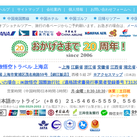
ヘルプ
|
サイトマップ
|
会社案内
|
個人情報
|
お問い合わせフォームへ
中国発国際線
中国ホテル
中国ゴルフ
日帰りツアー
中
オプショナルツアー、旅行の各ページからご予約願います。お急ぎの場合は、
メー
旅悟空トラベル 上海店
～
上海
江蘇省
浙江省
安徽省
江西省
湖北省
国 上海市黄浦区茂名南路59号
【錦江飯店】
西楼５組 2F
※アクセスマップ
（日本語
の場合：㈱旅悟空 国際旅行社（適格請求書発行事業者登録番号 T313000
営業時間《中国時間/日本時間-1時間》
月-金曜：8:30-18:30
/
休業：
土
日祝
ゴーゴー悟空
日本語ホットライン （+８６） ２１-５４６６-５５５９、５５６
※日本からは
050-5529-2053
までお電話下さい、現地に無料でお繋ぎ致します（国際電話代不要）