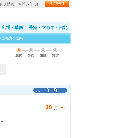
個人情報
お問い合わせ
広州・華南
香港・マカオ・台北
中国発海外旅行
30
～
元
7日