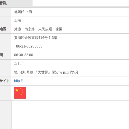
情報
徳興館 上海
上海
地区
外灘・南京路・人民広場・豫園
黄浦区金陵東路416号 1-3階
+86-21-63283838
間
06:30-22:00
なし
地下鉄8号線 『大世界』 駅から徒歩約5分
サイト
http://