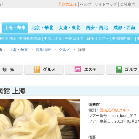
供！
予約の流れ
ヘルプ
サイトマップ
会社案内
上海・華東
北京・華北
大連・東北
西安・西北
成都・西南
国発国内線
|
中国発国際線
|
中国ホテル
|
中国ゴルフ
|
日帰りツアー
|
中国国内旅行
|
所：
上海・華東
>
現地情報
>
グルメ
>
詳細
興館 上海
徳興館
種別：
面/点心/B級グルメ
ツアー番号： sha_food_017
ツアー更新日：2013年01月2
概要