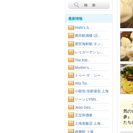
最新情報
PARI’s S...
廊亦舫酒楼 (正...
唐宮海鮮舫 タン...
レイガーデン レ...
The Kitc...
Morton’s...
トゥー ザ シー...
Alla Tor...
小龍包 佳家湯包 上海
リーン LYNN...
ア
Jean Geo...
気の
王宝和酒家
参』
たち
上海老飯店 上海...
徳興館 上海