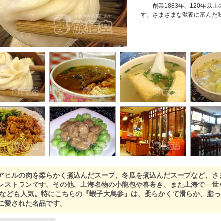
創業1883年、120年以
す。さまざまな滋養に富んだ
ヒルの肉を柔らかく煮込んだスープ、冬瓜を煮込んだスープなど、さ
レストランです。その他、上海名物の小龍包や春巻き、また上海で一世
 なども人気。特にこちらの『蝦子大烏参』は、柔らかくて滑らか、脂
に愛された名品です。