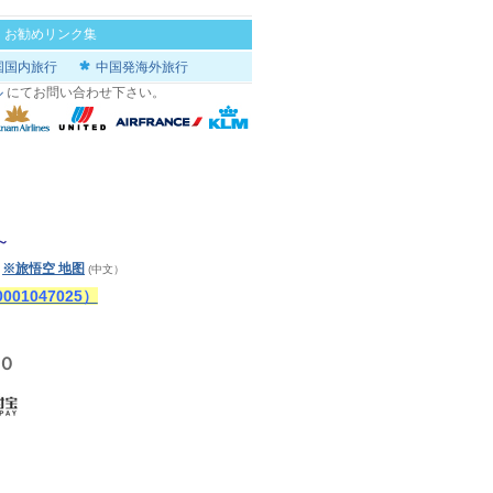
|
お勧めリンク集
国国内旅行
中国発海外旅行
ル
にてお問い合わせ下さい。
～
※旅悟空 地图
)
(中文）
1047025）
０